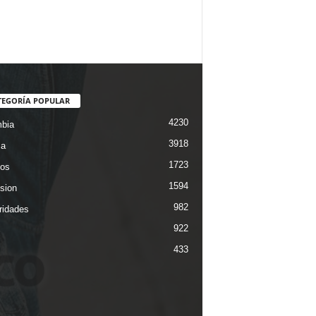
TEGORÍA POPULAR
4230
bia
3918
ca
1723
os
1594
ision
982
ridades
922
433