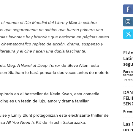
o el mundo el Día Mundial del Libro y
Max
lo celebra
rias que seguramente no sabías que fueron primero una
ulas favoritas hay historias que nacieron en páginas antes
je cinematográfico repleto de acción, drama, suspenso y
teratura y el cine hacen una dupla fascinante.
El á
Lati
seg
vela
Meg: A Novel of Deep Terror
de Steve Alten, esta
Faran
son Statham te hará pensarlo dos veces antes de meterte
famos
19 feb
DÁN
spirada en el bestseller de Kevin Kwan, esta comedia
FELI
ng es un festín de lujo, amor y drama familiar.
SENC
Prensa
se y Emily Blunt protagonizan este electrizante thriller de
nesa
All You Need Is Kill
de Hiroshi Sakurazaka.
Las 
un n