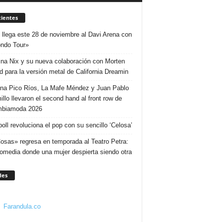
ientes
 llega este 28 de noviembre al Davi Arena con
ndo Tour»
ina Nix y su nueva colaboración con Morten
d para la versión metal de California Dreamin
ina Pico Ríos, La Mafe Méndez y Juan Pablo
illo llevaron el second hand al front row de
mbiamoda 2026
poll revoluciona el pop con su sencillo ‘Celosa’
osas» regresa en temporada al Teatro Petra:
omedia donde una mujer despierta siendo otra
des
Farandula.co