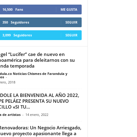
16,500
Fans
ME GUSTA
350
Seguidores
SEGUIR
3,099
Seguidores
SEGUIR
ngel “Lucifer” cae de nuevo en
noamérica para deleitarnos con su
unda temporada
dula.co Noticias Chismes de Farandula y
os
-
rero, 2018
DOLE LA BIENVENIDA AL AÑO 2022,
PE PELÁEZ PRESENTA SU NUEVO
ILLO «SI TU...
 de artistas
-
14 enero, 2022
Renovadoras: Un Negocio Arriesgado,
uevo proyecto apasionante llega a