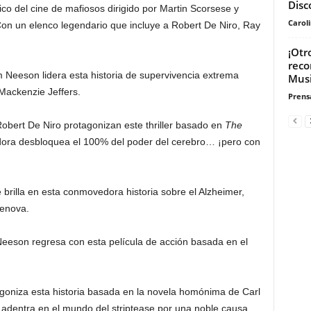
Disc
co del cine de mafiosos dirigido por Martin Scorsese y
Carol
Con un elenco legendario que incluye a Robert De Niro, Ray
¡Otr
reco
 Neeson lidera esta historia de supervivencia extrema
Musi
Mackenzie Jeffers.
Prensa
obert De Niro protagonizan este thriller basado en
The
dora desbloquea el 100% del poder del cerebro… ¡pero con
brilla en esta conmovedora historia sobre el Alzheimer,
enova.
eeson regresa con esta película de acción basada en el
.
oniza esta historia basada en la novela homónima de Carl
adentra en el mundo del striptease por una noble causa.