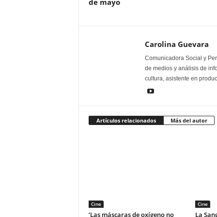
de mayo
Carolina Guevara
Comunicadora Social y Peri
de medios y análisis de inf
cultura, asistente en produ
Artículos relacionados
Más del autor
Cine
Cine
‘Las máscaras de oxígeno no
La Sang