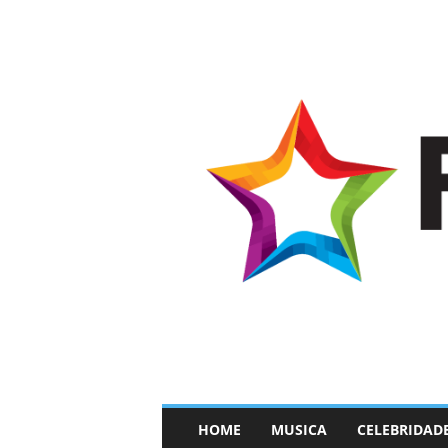
–
HOME
MUSICA
CELEBRIDAD
F