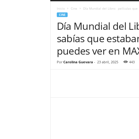
a
Inicio
Cine
Día Mundial del Libro: películas que
r
CINE
a
Día Mundial del Li
n
d
sabías que estaba
u
l
puedes ver en MA
a
.
C
Por
Carolina Guevara
-
23 abril, 2025
443
O
N
o
t
i
c
i
a
s
d
e