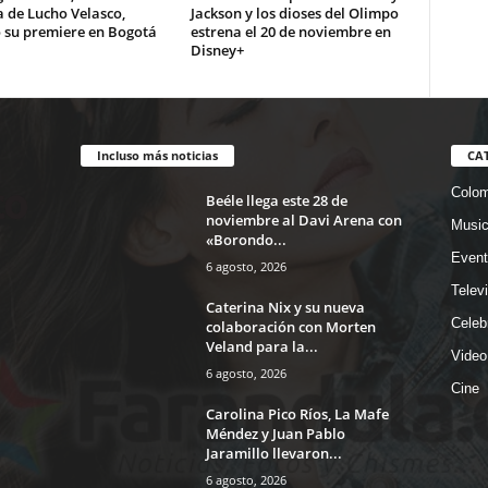
a de Lucho Velasco,
Jackson y los dioses del Olimpo
ó su premiere en Bogotá
estrena el 20 de noviembre en
Disney+
Incluso más noticias
CA
Colom
Beéle llega este 28 de
noviembre al Davi Arena con
Musi
«Borondo...
Event
6 agosto, 2026
Telev
Caterina Nix y su nueva
Celeb
colaboración con Morten
Veland para la...
Video
6 agosto, 2026
Cine
Carolina Pico Ríos, La Mafe
Méndez y Juan Pablo
Jaramillo llevaron...
6 agosto, 2026