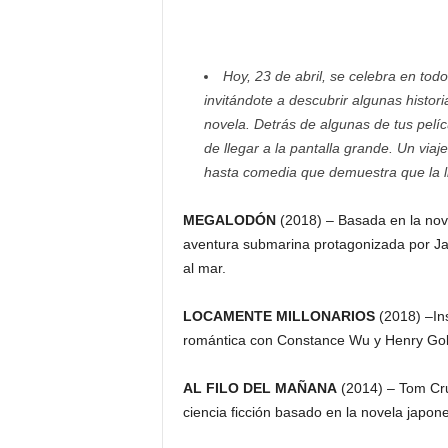
F
a
m
o
Hoy, 23 de abril, se celebra en tod
s
invitándote a descubrir algunas histo
o
novela. Detrás de algunas de tus pelíc
s
de llegar a la pantalla grande. Un via
hasta comedia que demuestra que la li
MEGALODÓN
(2018) – Basada en la no
aventura submarina protagonizada por Ja
al mar.
LOCAMENTE MILLONARIOS
(2018) –In
romántica con Constance Wu y Henry Goldi
AL FILO DEL MAÑANA
(2014) – Tom Crui
ciencia ficción basado en la novela japo