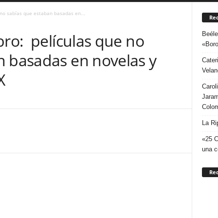
 no sabías que estaban basadas en...
Rec
Beéle
bro: películas que no
«Boro
n basadas en novelas y
Cater
Velan
X
Carol
Jaram
Colo
La Ri
«25 C
una c
Re