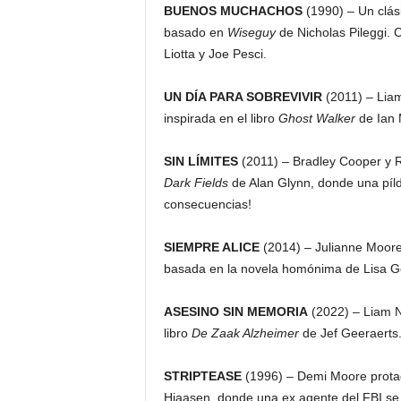
BUENOS MUCHACHOS
(1990) – Un clási
basado en
Wiseguy
de Nicholas Pileggi. 
Liotta y Joe Pesci.
UN DÍA PARA SOBREVIVIR
(2011) – Liam
inspirada en el libro
Ghost Walker
de Ian 
SIN LÍMITES
(2011) – Bradley Cooper y R
Dark Fields
de Alan Glynn, donde una píl
consecuencias!
SIEMPRE ALICE
(2014) – Julianne Moore 
basada en la novela homónima de Lisa G
ASESINO SIN MEMORIA
(2022) – Liam N
libro
De Zaak Alzheimer
de Jef Geeraerts
STRIPTEASE
(1996) – Demi Moore protag
Hiaasen, donde una ex agente del FBI se 