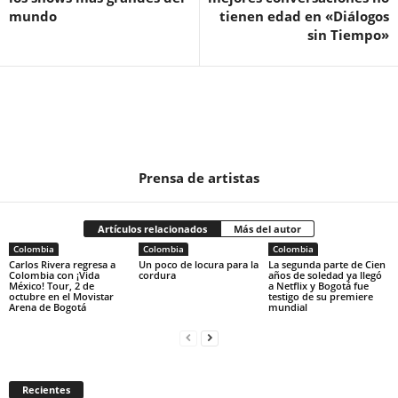
mundo
tienen edad en «Diálogos
sin Tiempo»
Prensa de artistas
Artículos relacionados
Más del autor
Colombia
Colombia
Colombia
Carlos Rivera regresa a
Un poco de locura para la
La segunda parte de Cien
Colombia con ¡Vida
cordura
años de soledad ya llegó
México! Tour, 2 de
a Netflix y Bogotá fue
octubre en el Movistar
testigo de su premiere
Arena de Bogotá
mundial
Recientes