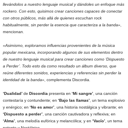
llevándolos a nuestro lenguaje musical y dándoles un enfoque más
rockero. Con esto, quisimos crear canciones capaces de conectar
con otros públicos, más allá de quienes escuchan rock
habitualmente, sin perder la esencia que caracteriza a la banda»
,
mencionan.
«Asimismo, exploramos influencias provenientes de la música
popular mexicana, incorporando algunos de sus elementos dentro
de nuestro lenguaje musical para crear canciones como ‘Dispuesto
a Perder’. Todo esto da como resultado un álbum diverso, que
reúne diferentes sonidos, experiencias y referencias sin perder la
identidad de la banda»
, complementa Discordia.
‘Dualidad’
de
Discordia
presenta en
‘Mi sangre’
, una canción
contestaría y contundente; en
‘Bajo las llamas’
, un tema explosivo
y enérgico; en
‘No es amor’
, una historia nostálgica y vibrante; en
‘Dispuesto a perder’
, una canción cautivadora y reflexiva; en
‘Alma’
, una melodía eufórica y melancólica; y en
‘Vacío’
, un tema
potente y Nostálgico.