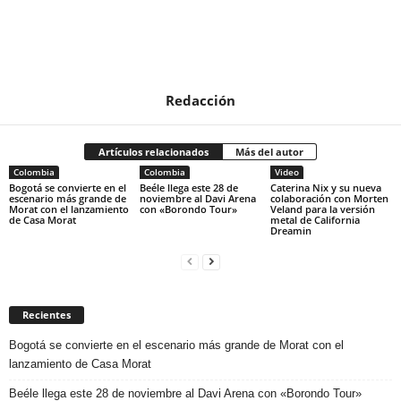
Redacción
Artículos relacionados
Más del autor
Colombia
Colombia
Video
Bogotá se convierte en el
Beéle llega este 28 de
Caterina Nix y su nueva
escenario más grande de
noviembre al Davi Arena
colaboración con Morten
Morat con el lanzamiento
con «Borondo Tour»
Veland para la versión
de Casa Morat
metal de California
Dreamin
Recientes
Bogotá se convierte en el escenario más grande de Morat con el
lanzamiento de Casa Morat
Beéle llega este 28 de noviembre al Davi Arena con «Borondo Tour»