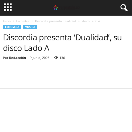
Inicio
Colombia
Discordia presenta ‘Dualidad’, su disco Lado A
COLOMBIA
MUSICA
Discordia presenta ‘Dualidad’, su
disco Lado A
Por
Redacción
-
9 junio, 2026
136