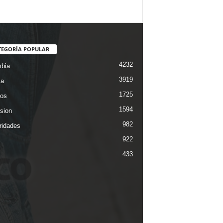
TEGORÍA POPULAR
4232
bia
3919
ca
1725
os
1594
ision
982
ridades
922
433