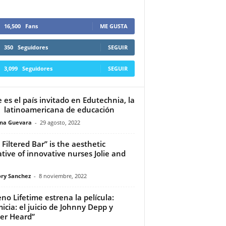
16,500
Fans
ME GUSTA
350
Seguidores
SEGUIR
3,099
Seguidores
SEGUIR
e es el país invitado en Edutechnia, la
a latinoamericana de educación
ina Guevara
-
29 agosto, 2022
 Filtered Bar” is the aesthetic
iative of innovative nurses Jolie and
ry Sanchez
-
8 noviembre, 2022
eno Lifetime estrena la película:
micia: el juicio de Johnny Depp y
er Heard”