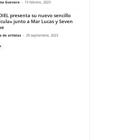
ina Guevara
-
15 febrero, 2023
IEL presenta su nuevo sencillo
ícula» junto a Mar Lucas y Seven
ne
 de artistas
-
29 septiembre, 2023