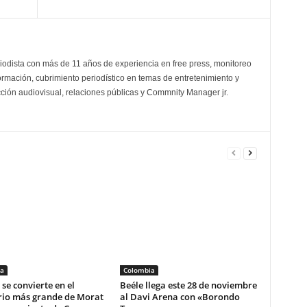
odista con más de 11 años de experiencia en free press, monitoreo
ormación, cubrimiento periodístico en temas de entretenimiento y
cción audiovisual, relaciones públicas y Commnity Manager jr.
a
Colombia
se convierte en el
Beéle llega este 28 de noviembre
rio más grande de Morat
al Davi Arena con «Borondo