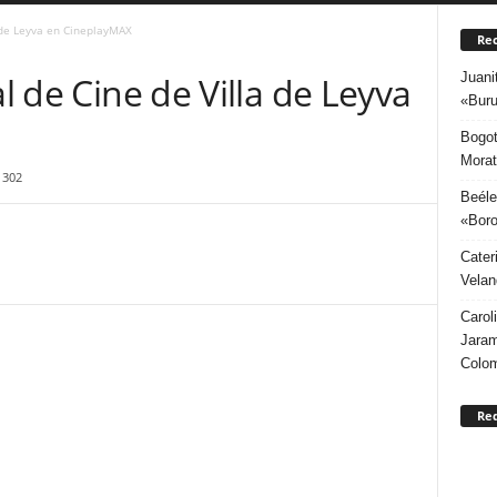
a de Leyva en CineplayMAX
Rec
Juani
al de Cine de Villa de Leyva
«Buru
Bogot
Morat
1302
Beéle
«Boro
Cater
Velan
Carol
Jaram
Colo
Re