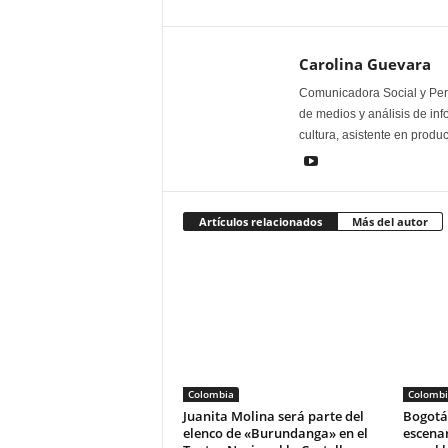
Carolina Guevara
Comunicadora Social y Peri
de medios y análisis de inf
cultura, asistente en produ
Artículos relacionados
Más del autor
Colombia
Colombi
Juanita Molina será parte del
Bogotá 
elenco de «Burundanga» en el
escena