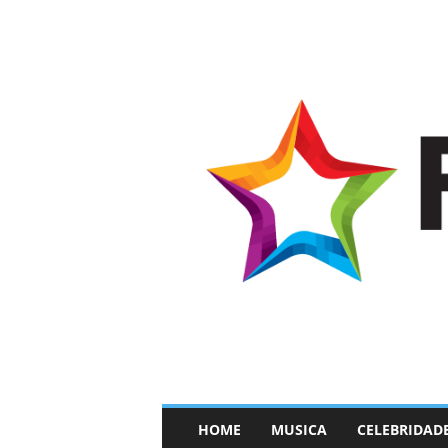
–
HOME
MUSICA
CELEBRIDAD
F