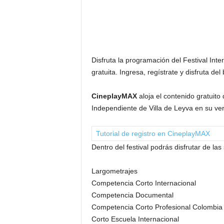
F
a
m
o
s
o
Disfruta la programación del Festival Int
s
gratuita. Ingresa, regístrate y disfruta del
CineplayMAX
aloja el contenido gratuito
Independiente de Villa de Leyva en su ver
Tutorial de registro en CineplayMAX
Dentro del festival podrás disfrutar de la
Largometrajes
Competencia Corto Internacional
Competencia Documental
Competencia Corto Profesional Colombia
Corto Escuela Internacional