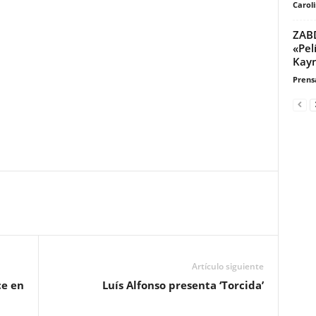
Carol
ZABD
«Pel
Kay
Prensa
Artículo siguiente
ce en
Luís Alfonso presenta ‘Torcida’