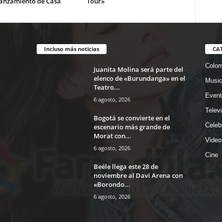
lanzamiento de Casa
Tour»
Incluso más noticias
CA
Colom
Juanita Molina será parte del
elenco de «Burundanga» en el
Musi
Teatro...
Event
6 agosto, 2026
Telev
Bogotá se convierte en el
Celeb
escenario más grande de
Morat con...
Video
6 agosto, 2026
Cine
Beéle llega este 28 de
noviembre al Davi Arena con
«Borondo...
6 agosto, 2026