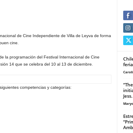
ernacional de Cine Independiente de Villa de Leyva de forma
 buen cine.
 de la programación del Festival Internacional de Cine
Chil
feri
sión 14 que se celebra del 10 al 13 de diciembre.
Carol
“The
s siguientes competencias y categorías:
init
Jess.
Maryo
Estr
“Pri
Amb