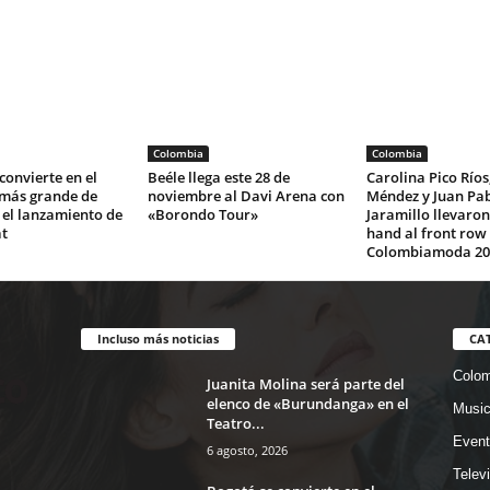
Colombia
Colombia
convierte en el
Beéle llega este 28 de
Carolina Pico Ríos
 más grande de
noviembre al Davi Arena con
Méndez y Juan Pa
 el lanzamiento de
«Borondo Tour»
Jaramillo llevaron
t
hand al front row
Colombiamoda 20
Incluso más noticias
CA
Colom
Juanita Molina será parte del
elenco de «Burundanga» en el
Musi
Teatro...
Event
6 agosto, 2026
Telev