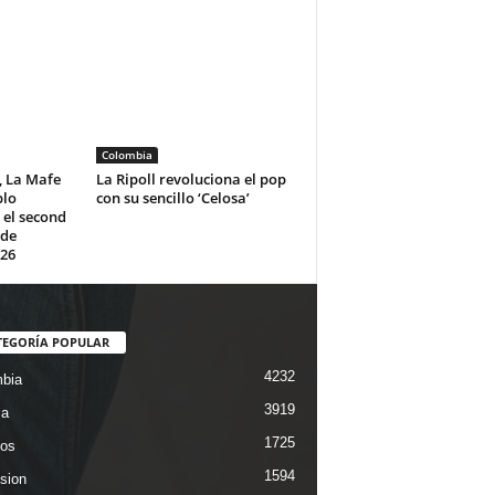
Colombia
, La Mafe
La Ripoll revoluciona el pop
blo
con su sencillo ‘Celosa’
 el second
 de
26
TEGORÍA POPULAR
4232
bia
3919
ca
1725
os
1594
ision