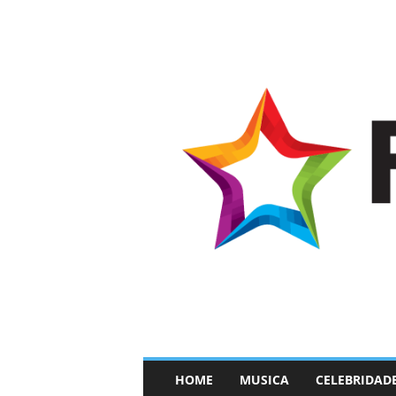
–
HOME
MUSICA
CELEBRIDAD
F