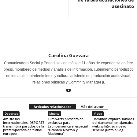
asesinato
Carolina Guevara
Comunicadora Social y Periodista con más de 11 años de experiencia en free
press, monitoreo de medios y análisis de información, cubrimiento periodístico
en temas de entretenimiento y cultura, asistente en producción audiovisual,
relaciones públicas y Commnity Manager jr.
Artículos relacionados
Más del autor
Deportes
Musica
Video
Amistosos
Film&Arts presenta en
Hamilton explora sonidos
internacionales: DSPORTS
exclusiva para
del dancehall en «Jamaica
transmitirá partidos de la
Latinoamérica el especial
(wiki,wiki)», su nuevo
pretemporada de fútbol
“Graham Norton y
sencillo junto a Sog
europeo
Madonna”