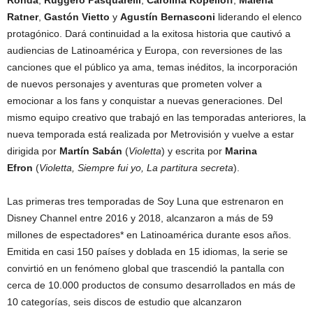
Ronda
,
Ruggero Pasquarelli
,
Carolina Kopelioff
,
Malena
Ratner
,
Gastón Vietto
y
Agustín Bernasconi
liderando el elenco
protagónico. Dará continuidad a la exitosa historia que cautivó a
audiencias de Latinoamérica y Europa, con reversiones de las
canciones que el público ya ama, temas inéditos, la incorporación
de nuevos personajes y aventuras que prometen volver a
emocionar a los fans y conquistar a nuevas generaciones. Del
mismo equipo creativo que trabajó en las temporadas anteriores, la
nueva temporada está realizada por Metrovisión y vuelve a estar
dirigida por
Martín Sabán
(
Violetta
) y escrita por
Marina
Efron
(
Violetta, Siempre fui yo, La partitura secreta
).
Las primeras tres temporadas de Soy Luna que estrenaron en
Disney Channel entre 2016 y 2018, alcanzaron a más de 59
millones de espectadores* en Latinoamérica durante esos años.
Emitida en casi 150 países y doblada en 15 idiomas, la serie se
convirtió en un fenómeno global que trascendió la pantalla con
cerca de 10.000 productos de consumo desarrollados en más de
10 categorías, seis discos de estudio que alcanzaron