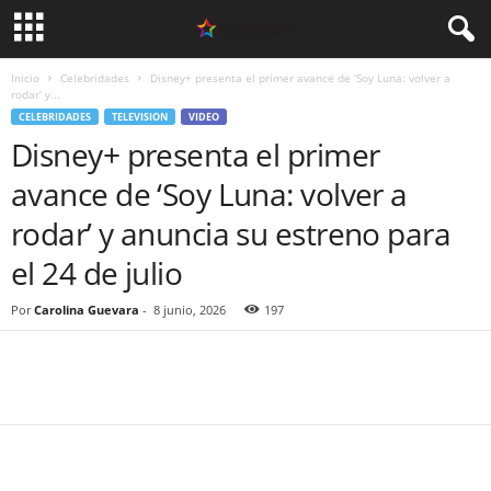
Inicio
Celebridades
Disney+ presenta el primer avance de ‘Soy Luna: volver a
rodar’ y...
CELEBRIDADES
TELEVISION
VIDEO
Disney+ presenta el primer
avance de ‘Soy Luna: volver a
rodar’ y anuncia su estreno para
el 24 de julio
Por
Carolina Guevara
-
8 junio, 2026
197