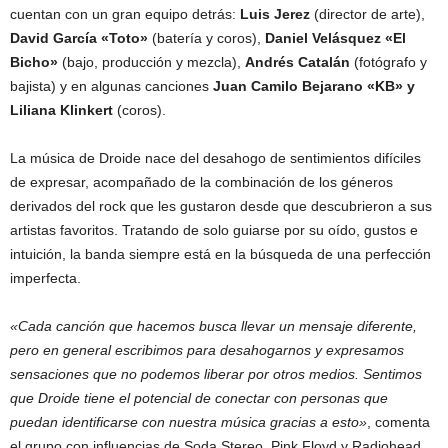
cuentan con un gran equipo detrás:
Luis Jerez
(director de arte),
David García «Toto»
(batería y coros),
Daniel Velásquez «El
Bicho»
(bajo, producción y mezcla),
Andrés Catalán
(fotógrafo y
bajista) y en algunas canciones
Juan Camilo Bejarano «KB» y
Liliana Klinkert
(coros).
La música de Droide nace del desahogo de sentimientos difíciles
de expresar, acompañado de la combinación de los géneros
derivados del rock que les gustaron desde que descubrieron a sus
artistas favoritos. Tratando de solo guiarse por su oído, gustos e
intuición, la banda siempre está en la búsqueda de una perfección
imperfecta.
«Cada canción que hacemos busca llevar un mensaje diferente,
pero en general escribimos para desahogarnos y expresamos
sensaciones que no podemos liberar por otros medios. Sentimos
que Droide tiene el potencial de conectar con personas que
puedan identificarse con nuestra música gracias a esto»
, comenta
el grupo con influencias de Soda Stereo, Pink Floyd y Radiohead.