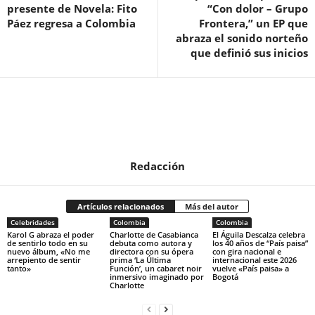
presente de Novela: Fito
“Con dolor – Grupo
Páez regresa a Colombia
Frontera,” un EP que
abraza el sonido norteño
que definió sus inicios
Redacción
Artículos relacionados
Más del autor
Celebridades
Colombia
Colombia
Karol G abraza el poder
Charlotte de Casabianca
El Águila Descalza celebra
de sentirlo todo en su
debuta como autora y
los 40 años de “País paisa”
nuevo álbum, «No me
directora con su ópera
con gira nacional e
arrepiento de sentir
prima ‘La Última
internacional este 2026
tanto»
Función’, un cabaret noir
vuelve «País paisa» a
inmersivo imaginado por
Bogotá
Charlotte