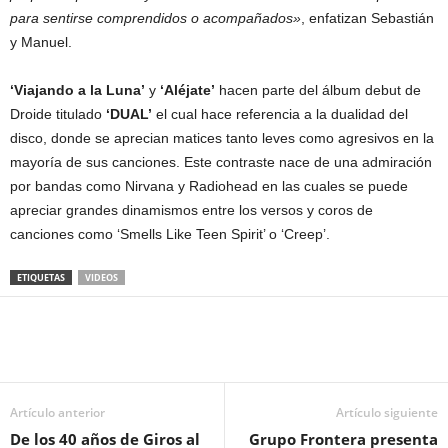
para sentirse comprendidos o acompañados»
, enfatizan Sebastián
y Manuel.
‘Viajando a la Luna’
y
‘Aléjate’
hacen parte del álbum debut de
Droide titulado
‘DUAL’
el cual hace referencia a la dualidad del
disco, donde se aprecian matices tanto leves como agresivos en la
mayoría de sus canciones. Este contraste nace de una admiración
por bandas como Nirvana y Radiohead en las cuales se puede
apreciar grandes dinamismos entre los versos y coros de
canciones como ‘Smells Like Teen Spirit’ o ‘Creep’.
ETIQUETAS
VIDEOS
Artículo anterior
Artículo siguiente
De los 40 años de Giros al
Grupo Frontera presenta