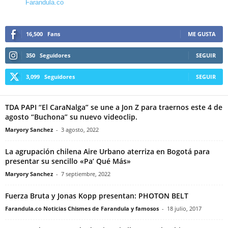
Farandula.co
16,500
Fans
ME GUSTA
350
Seguidores
SEGUIR
3,099
Seguidores
SEGUIR
TDA PAPI “El CaraNalga” se une a Jon Z para traernos este 4 de
agosto “Buchona” su nuevo videoclip.
Maryory Sanchez
-
3 agosto, 2022
La agrupación chilena Aire Urbano aterriza en Bogotá para
presentar su sencillo «Pa’ Qué Más»
Maryory Sanchez
-
7 septiembre, 2022
Fuerza Bruta y Jonas Kopp presentan: PHOTON BELT
Farandula.co Noticias Chismes de Farandula y famosos
-
18 julio, 2017