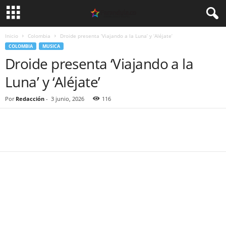
Inicio
Colombia
Droide presenta ‘Viajando a la Luna’ y ‘Aléjate’
COLOMBIA
MUSICA
Droide presenta ‘Viajando a la
Luna’ y ‘Aléjate’
Por
Redacción
-
3 junio, 2026
116