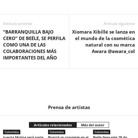
Artículo anterior
Artículo siguiente
“BARRANQUILLA BAJO
Xiomara Xibillé se lanza en
CERO” DE BEÉLE, SE PERFILA
el mundo de la cosmética
COMO UNA DE LAS
natural con su marca
COLABORACIONES MÁS
Awara @awara_col
IMPORTANTES DEL AÑO
Prensa de artistas
Artículos relacionados
Más del autor
Colombia
Colombia
Colombia
Juanita Molina será parte
Bogotá se convierte en el
Beéle llega este 28 de