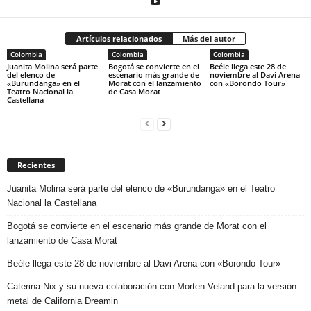
Artículos relacionados
Más del autor
Colombia
Colombia
Colombia
Juanita Molina será parte
Bogotá se convierte en el
Beéle llega este 28 de
del elenco de
escenario más grande de
noviembre al Davi Arena
«Burundanga» en el
Morat con el lanzamiento
con «Borondo Tour»
Teatro Nacional la
de Casa Morat
Castellana
Recientes
Juanita Molina será parte del elenco de «Burundanga» en el Teatro
Nacional la Castellana
Bogotá se convierte en el escenario más grande de Morat con el
lanzamiento de Casa Morat
Beéle llega este 28 de noviembre al Davi Arena con «Borondo Tour»
Caterina Nix y su nueva colaboración con Morten Veland para la versión
metal de California Dreamin