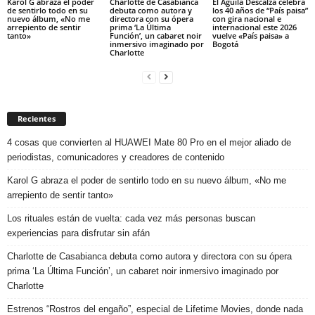
Karol G abraza el poder
Charlotte de Casabianca
El Águila Descalza celebra
de sentirlo todo en su
debuta como autora y
los 40 años de “País paisa”
nuevo álbum, «No me
directora con su ópera
con gira nacional e
arrepiento de sentir
prima ‘La Última
internacional este 2026
tanto»
Función’, un cabaret noir
vuelve «País paisa» a
inmersivo imaginado por
Bogotá
Charlotte
Recientes
4 cosas que convierten al HUAWEI Mate 80 Pro en el mejor aliado de
periodistas, comunicadores y creadores de contenido
Karol G abraza el poder de sentirlo todo en su nuevo álbum, «No me
arrepiento de sentir tanto»
Los rituales están de vuelta: cada vez más personas buscan
experiencias para disfrutar sin afán
Charlotte de Casabianca debuta como autora y directora con su ópera
prima ‘La Última Función’, un cabaret noir inmersivo imaginado por
Charlotte
Estrenos “Rostros del engaño”, especial de Lifetime Movies, donde nada