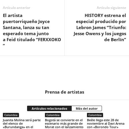
Artículo anterior
Artículo siguiente
El artista
HISTORY estrena el
puertorriqueño Joyce
especial producido por
Santana, lanza su tan
Lebron James “Triunfo:
esperado tema junto
Jesse Owens y los juegos
a Feid titulado “FERXXOKO
de Berlín”
”
Prensa de artistas
Artículos relacionados
Más del autor
Colombia
Colombia
Colombia
Juanita Molina será parte
Bogotá se convierte en el
Beéle llega este 28 de
del elenco de
escenario más grande de
noviembre al Davi Arena
«Burundanga» en el
Morat con el lanzamiento
con «Borondo Tour»