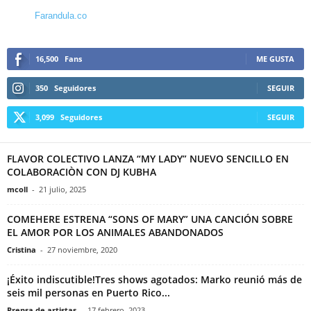
Farandula.co
16,500
Fans
ME GUSTA
350
Seguidores
SEGUIR
3,099
Seguidores
SEGUIR
FLAVOR COLECTIVO LANZA “MY LADY” NUEVO SENCILLO EN
COLABORACIÒN CON DJ KUBHA
mcoll
-
21 julio, 2025
COMEHERE ESTRENA “SONS OF MARY” UNA CANCIÓN SOBRE
EL AMOR POR LOS ANIMALES ABANDONADOS
Cristina
-
27 noviembre, 2020
¡Éxito indiscutible!Tres shows agotados: Marko reunió más de
seis mil personas en Puerto Rico...
Prensa de artistas
-
17 febrero, 2023