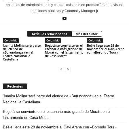
en temas de entretenimiento y cultura, asistente en producción audiovisual,
relaciones públicas y Commnity Manager jr.
Artículos relacionados
Más del autor
Colombia
Colombia
Colombia
Juanita Molina será parte
Bogotá se convierte en el
Beéle llega este 28 de
del elenco de
escenario más grande de
noviembre al Davi Arena
«Burundanga» en el
Morat con el lanzamiento
con «Borondo Tour»
Teatro Nacional la
de Casa Morat
Castellana
Recientes
Juanita Molina será parte del elenco de «Burundanga» en el Teatro
Nacional la Castellana
Bogotá se convierte en el escenario más grande de Morat con el
lanzamiento de Casa Morat
Beéle llega este 28 de noviembre al Davi Arena con «Borondo Tour»