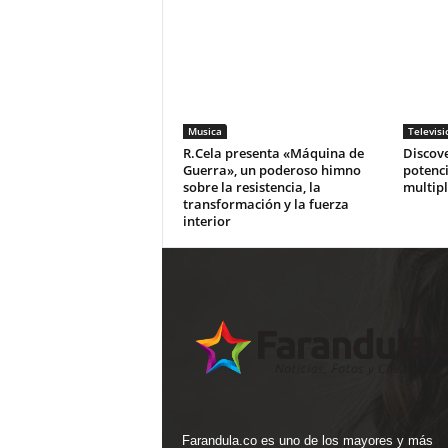
Musica
Televisi
R.Cela presenta «Máquina de
Discove
Guerra», un poderoso himno
potenci
sobre la resistencia, la
multip
transformación y la fuerza
interior
Farandula.co es uno de los mayores y más