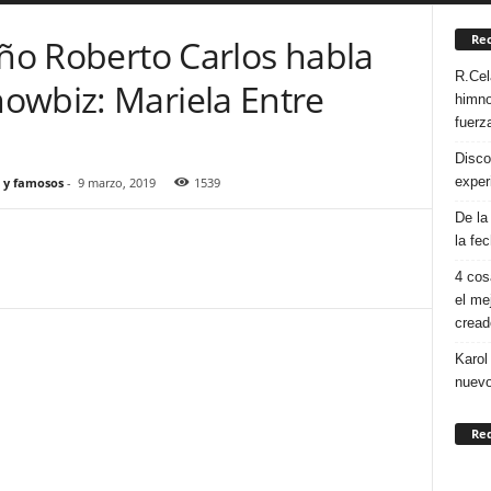
Rec
eño Roberto Carlos habla
R.Cel
owbiz: Mariela Entre
himno
fuerza
Disco
exper
 y famosos
-
9 marzo, 2019
1539
De la
la fe
4 cos
el me
cread
Karol
nuevo
Re