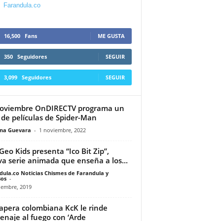
Farandula.co
16,500
Fans
ME GUSTA
350
Seguidores
SEGUIR
3,099
Seguidores
SEGUIR
noviembre OnDIRECTV programa un
o de películas de Spider-Man
ina Guevara
-
1 noviembre, 2022
Geo Kids presenta “Ico Bit Zip”,
a serie animada que enseña a los...
dula.co Noticias Chismes de Farandula y
os
-
iembre, 2019
apera colombiana KcK le rinde
naje al fuego con ‘Arde