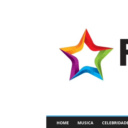
–
HOME
MUSICA
CELEBRIDAD
F