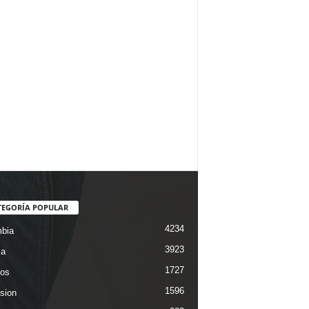
TEGORÍA POPULAR
4234
bia
3923
ca
1727
os
1596
ision