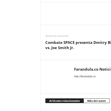
Artículo anterior
Combate SPACE presenta Dmitry Bi
vs. Joe Smith Jr.
Farandula.co Notic
http://farandula.co
Artículos relacionados
Más del autor