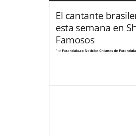
a
r
El cantante brasil
a
n
esta semana en Sh
d
u
Famosos
l
a
Por
Farandula.co Noticias Chismes de Farandula
.
C
O
N
o
t
i
c
i
a
s
d
e