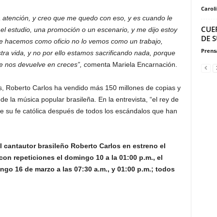
Carol
atención, y creo que me quedo con eso, y es cuando le
CUER
l estudio, una promoción o un escenario, y me dijo estoy
DE S
ue hacemos como oficio no lo vemos como un trabajo,
Prensa
tra vida, y no por ello estamos sacrificando nada, porque
e nos devuelve en creces”, c
omenta Mariela Encarnación.
s, Roberto Carlos ha vendido más 150 millones de copias y
e la música popular brasileña. En la entrevista, “el rey de
re su fe católica después de todos los escándalos que han
l cantautor brasileño Roberto Carlos en estreno el
con repeticiones el domingo 10 a la 01:00 p.m., el
ingo 16 de marzo a las 07:30 a.m., y 01:00 p.m.; todos