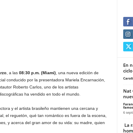
En 
cicl
rzo
, a las
08:30 p.m. (Miami)
, una nueva edición de
Carol
cial conducido por la presentadora Mariela Encarnación,
tautor Roberto Carlos, uno de los artistas
Nat 
iscográficas ha vendido en todo el mundo.
nuev
Faran
famos
ctora y el artista brasileño mantienen una cercana y
6 sept
l, el reguetón, qué tan romántico es fuera de la escena,
es, y acerca del gran amor de su vida: su madre, quien
La r
home