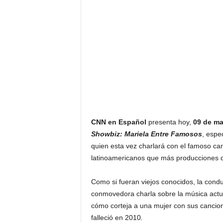
F
a
m
o
s
o
s
CNN en Español
presenta hoy,
09 de ma
Showbiz:
Mariela Entre Famosos
, espe
quien esta vez charlará con el famoso can
latinoamericanos que más producciones d
Como si fueran viejos conocidos, la condu
conmovedora charla sobre la música actua
cómo corteja a una mujer con sus cancion
falleció en 2010
.