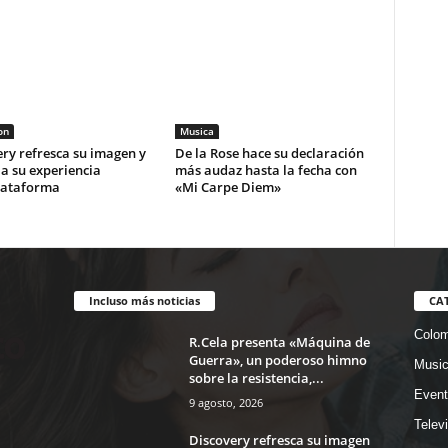
on
Musica
ry refresca su imagen y
De la Rose hace su declaración
a su experiencia
más audaz hasta la fecha con
lataforma
«Mi Carpe Diem»
Incluso más noticias
CA
Colom
R.Cela presenta «Máquina de
Guerra», un poderoso himno
Musi
sobre la resistencia,...
Event
9 agosto, 2026
Telev
Discovery refresca su imagen