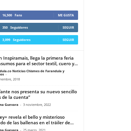
16,500
Fans
ME GUSTA
350
Seguidores
SEGUIR
3,099
Seguidores
SEGUIR
n Inspiramais, llega la primera feria
nsumos para el sector textil, cuero y...
dula.co Noticias Chismes de Farandula y
os
-
viembre, 2018
ante nos presenta su nuevo sencillo
 de la cuenta”
ina Guevara
-
3 noviembre, 2022
ey+ revela el bello y misterioso
o de las ballenas en el tráiler de...
ina Guevara
-
25 marzo, 2021