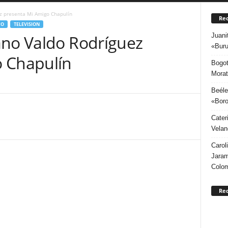
z presenta Mi Amigo Chapulín
Rec
CO
TELEVISION
Juani
ano Valdo Rodríguez
«Buru
o Chapulín
Bogot
Morat
Beéle
«Boro
Cater
Velan
Carol
Jaram
Colo
Re