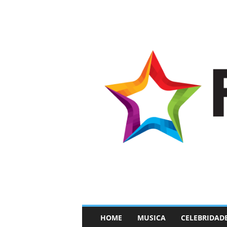
–
HOME
MUSICA
CELEBRIDAD
F