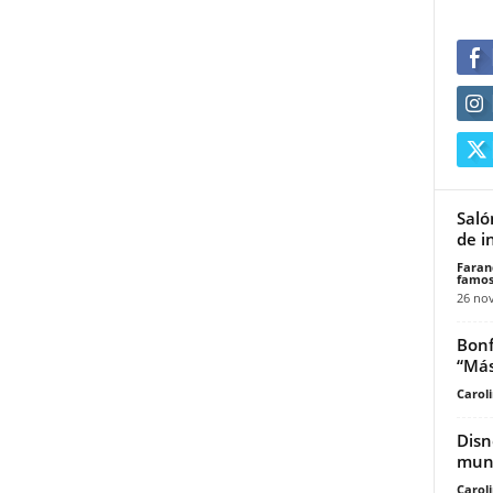
Saló
de i
Faran
famos
26 no
Bonf
“Más
Carol
Disn
mund
Carol