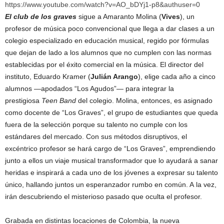
https://www.youtube.com/watch?v=AO_bDYj1-p8&authuser=0
El club de los graves
sigue a Amaranto Molina (
Vives
), un
profesor de música poco convencional que llega a dar clases a un
colegio especializado en educación musical, regido por fórmulas
que dejan de lado a los alumnos que no cumplen con las normas
establecidas por el éxito comercial en la música. El director del
instituto, Eduardo Kramer (
Julián Arango
), elige cada año a cinco
alumnos —apodados “Los Agudos”— para integrar la
prestigiosa
Teen Band
del colegio. Molina, entonces, es asignado
como docente de “Los Graves”, el grupo de estudiantes que queda
fuera de la selección porque su talento no cumple con los
estándares del mercado. Con sus métodos disruptivos, el
excéntrico profesor se hará cargo de “Los Graves”, emprendiendo
junto a ellos un viaje musical transformador que lo ayudará a sanar
heridas e inspirará a cada uno de los jóvenes a expresar su talento
único, hallando juntos un esperanzador rumbo en común. A la vez,
irán descubriendo el misterioso pasado que oculta el profesor.
Grabada en distintas locaciones de Colombia, la nueva