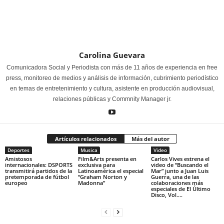
Carolina Guevara
Comunicadora Social y Periodista con más de 11 años de experiencia en free
press, monitoreo de medios y análisis de información, cubrimiento periodístico
en temas de entretenimiento y cultura, asistente en producción audiovisual,
relaciones públicas y Commnity Manager jr.
Artículos relacionados
Más del autor
Deportes
Musica
Video
Amistosos
Film&Arts presenta en
Carlos Vives estrena el
internacionales: DSPORTS
exclusiva para
video de “Buscando el
transmitirá partidos de la
Latinoamérica el especial
Mar” junto a Juan Luis
pretemporada de fútbol
“Graham Norton y
Guerra, una de las
europeo
Madonna”
colaboraciones más
especiales de El Último
Disco, Vol....