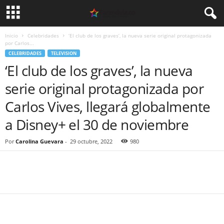
Inicio
Celebridades
‘El club de los graves’, la nueva serie original protagonizada
por Carlos...
CELEBRIDADES
TELEVISION
‘El club de los graves’, la nueva
serie original protagonizada por
Carlos Vives, llegará globalmente
a Disney+ el 30 de noviembre
Por
Carolina Guevara
-
29 octubre, 2022
980