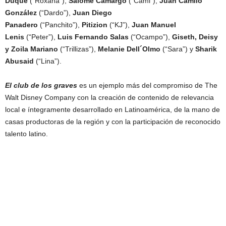
Duque
(“Roxana”),
Salomé Camargo
(“Cami”),
Juan Camilo
González
(“Dardo”),
Juan Diego
Panadero
(“Panchito”),
Pitizion
(“KJ”),
Juan Manuel
Lenis
(“Peter”),
Luis Fernando Salas
(“Ocampo”),
Giseth, Deisy
y Zoila Mariano
(“Trillizas”),
Melanie Dell´Olmo
(“Sara”) y
Sharik
Abusaid
(“Lina”).
El club de los graves
es un ejemplo más del compromiso de The
Walt Disney Company con la creación de contenido de relevancia
local e íntegramente desarrollado en Latinoamérica, de la mano de
casas productoras de la región y con la participación de reconocido
talento latino.