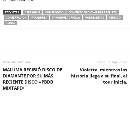
ETIQUETAS
CARTAGENA
COMPROMISO
CONCURSO NACIONAL DE LA BELLEZA
CONSERVACION
FARANDULA
FARANDULA CRIOLLA
MONUMENTOS
REINADO
REINAS
Artículo anterior
Artículo siguiente
MALUMA RECIBIÓ DISCO DE
Violetta, mientras las
DIAMANTE POR SU MÁS
historia llega a su final, el
RECIENTE DISCO «PBDB
tour inicia.
MIXTAPE»