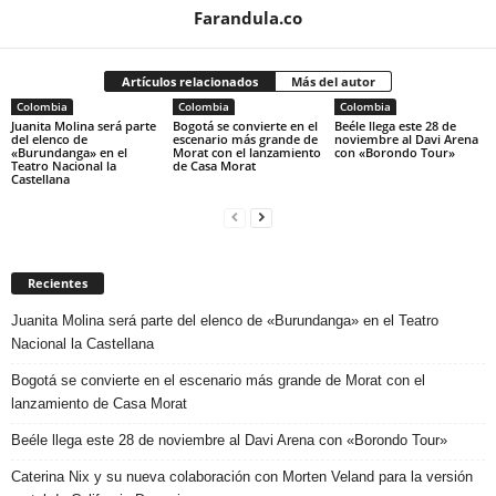
Farandula.co
Artículos relacionados
Más del autor
Colombia
Colombia
Colombia
Juanita Molina será parte
Bogotá se convierte en el
Beéle llega este 28 de
del elenco de
escenario más grande de
noviembre al Davi Arena
«Burundanga» en el
Morat con el lanzamiento
con «Borondo Tour»
Teatro Nacional la
de Casa Morat
Castellana
Recientes
Juanita Molina será parte del elenco de «Burundanga» en el Teatro
Nacional la Castellana
Bogotá se convierte en el escenario más grande de Morat con el
lanzamiento de Casa Morat
Beéle llega este 28 de noviembre al Davi Arena con «Borondo Tour»
Caterina Nix y su nueva colaboración con Morten Veland para la versión