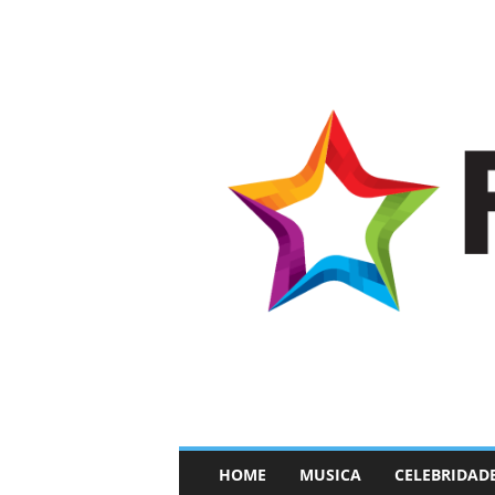
–
HOME
MUSICA
CELEBRIDAD
F