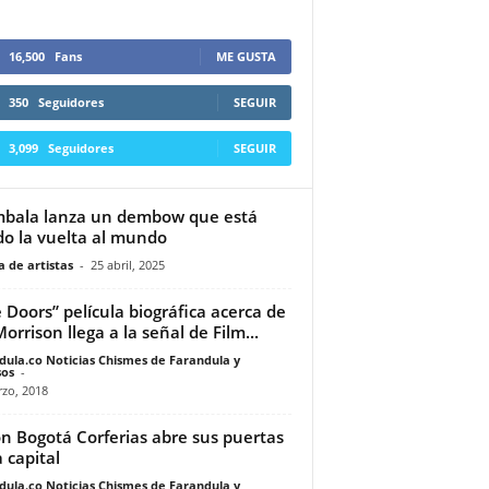
16,500
Fans
ME GUSTA
350
Seguidores
SEGUIR
3,099
Seguidores
SEGUIR
bala lanza un dembow que está
o la vuelta al mundo
 de artistas
-
25 abril, 2025
 Doors” película biográfica acerca de
Morrison llega a la señal de Film...
dula.co Noticias Chismes de Farandula y
os
-
zo, 2018
on Bogotá Corferias abre sus puertas
a capital
dula.co Noticias Chismes de Farandula y