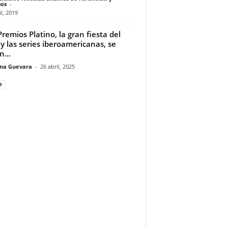
os
-
il, 2019
Premios Platino, la gran fiesta del
 y las series iberoamericanas, se
n...
ina Guevara
-
26 abril, 2025