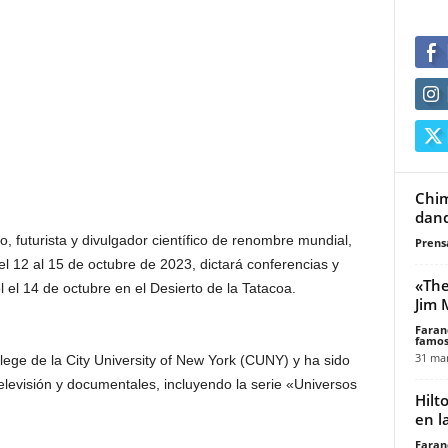
Chim
dand
o, futurista y divulgador científico de renombre mundial,
Prensa
el 12 al 15 de octubre de 2023, dictará conferencias y
«The
l el 14 de octubre en el Desierto de la Tatacoa.
Jim 
Faran
famos
31 mar
ollege de la City University of New York (CUNY) y ha sido
evisión y documentales, incluyendo la serie «Universos
Hilt
en l
Faran