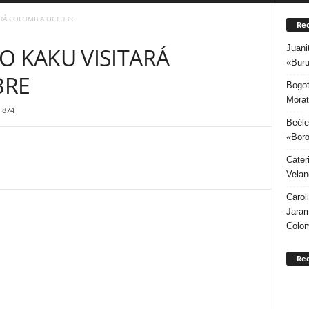
ARÁ COLOMBIA OCTUBRE
Rec
Juani
O KAKU VISITARÁ
«Buru
BRE
Bogot
Morat
874
Beéle
«Boro
Cater
Velan
Carol
Jaram
Colo
Re