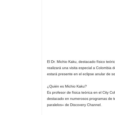
F
a
m
o
s
o
s
El Dr. Michio Kaku, destacado físico teóric
realizará una visita especial a Colombia d
estará presente en el eclipse anular de so
¿Quién es Michio Kaku?
Es profesor de física teórica en el City C
destacado en numerosos programas de tel
paralelos» de Discovery Channel.