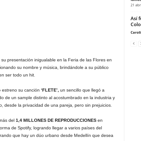
21 abr
Así 
Col
Carol
u presentación inigualable en la Feria de las Flores en
ionando su nombre y música, brindándole a su público
n ser todo un hit.
 estreno su canción
‘FLETE’,
un sencillo que llegó a
ado de un sample distinto al acostumbrado en la industria y
, desde la privacidad de una pareja, pero sin prejuicios.
 más del
1,4 MILLONES DE REPRODUCCIONES
en
rma de Spotify, logrando llegar a varios países del
strando que hay un dúo urbano desde Medellín que desea