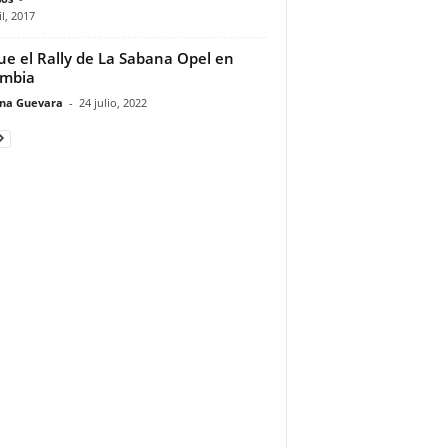
il, 2017
fue el Rally de La Sabana Opel en
ombia
ina Guevara
-
24 julio, 2022