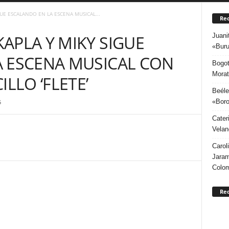
UE ESCALANDO EN LA ESCENA MUSICAL...
Rec
Juani
APLA Y MIKY SIGUE
«Buru
A ESCENA MUSICAL CON
Bogot
Morat
ILLO ‘FLETE’
Beéle
«Boro
5
Cater
Velan
Carol
Jaram
Colo
Re