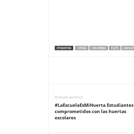
ETIQUETAS
CIFRAS
COLOMBIA
FLETE
KAPLAY
Artículo anterior
#LaEscuelaEsMiHuerta Estudiantes
comprometidos con las huertas
escolares