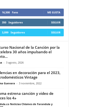
16,500
Fans
ME GUSTA
350
Seguidores
SEGUIR
3,099
Seguidores
SEGUIR
urso Nacional de la Canción por la
celebra 30 años impulsando el
to...
na
-
3 agosto, 2026
encias en decoración para el 2023,
trodomésticos Vintage
ina Guevara
-
3 noviembre, 2022
ma estrena canción y video de
ices los 4»
dula.co Noticias Chismes de Farandula y
os
-