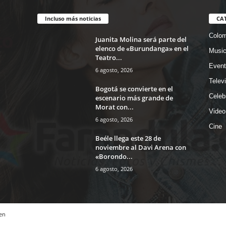
Incluso más noticias
CA
Colom
Juanita Molina será parte del
elenco de «Burundanga» en el
Musi
Teatro...
Event
6 agosto, 2026
Telev
Bogotá se convierte en el
Celeb
escenario más grande de
Morat con...
Video
6 agosto, 2026
Cine
Beéle llega este 28 de
noviembre al Davi Arena con
«Borondo...
6 agosto, 2026
en