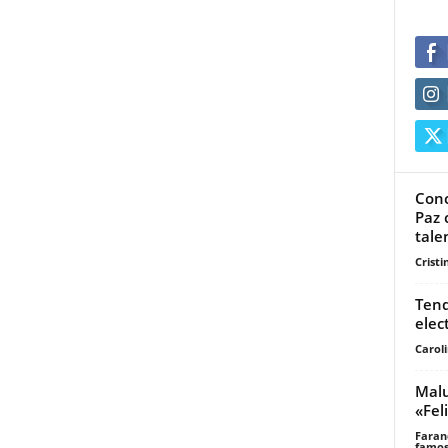
Conc
Paz 
talen
Cristi
Tend
elec
Carol
Malu
«Fel
Faran
famos