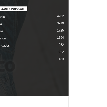
TEGORÍA POPULAR
4232
bia
3919
ca
1725
os
1594
ision
982
ridades
922
433