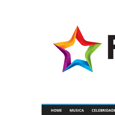
–
HOME
MUSICA
CELEBRIDAD
F