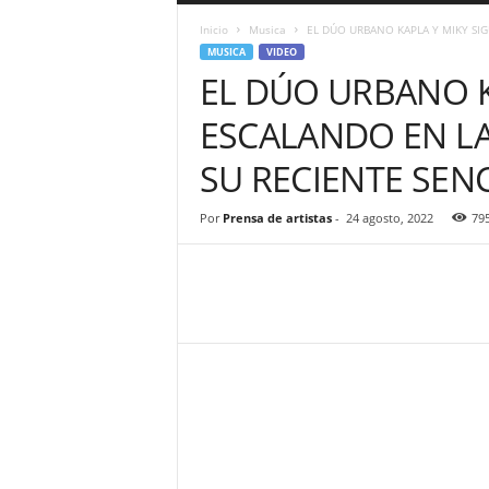
a
Inicio
Musica
EL DÚO URBANO KAPLA Y MIKY SIG
r
MUSICA
VIDEO
a
EL DÚO URBANO K
n
d
ESCALANDO EN L
u
l
SU RECIENTE SENC
a
.
C
Por
Prensa de artistas
-
24 agosto, 2022
79
O
N
o
t
i
c
i
a
s
d
e