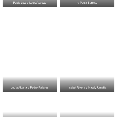
Paula Leal y Laura Vargas
y Paula Barreto
Lucía Aldana y Pedro Pallares
Isabel Rivera y Nataly Umaña