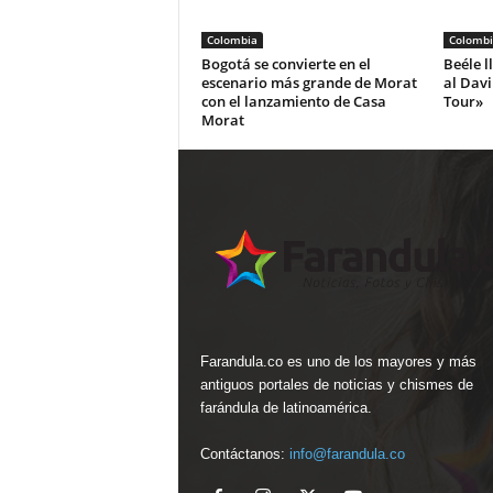
Colombia
Colombi
Bogotá se convierte en el
Beéle l
escenario más grande de Morat
al Dav
con el lanzamiento de Casa
Tour»
Morat
Farandula.co es uno de los mayores y más
antiguos portales de noticias y chismes de
farándula de latinoamérica.
Contáctanos:
info@farandula.co