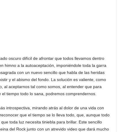
lado oscuro difícil de afrontar que todos llevamos dentro
en himno a la autoaceptación, imponiéndole toda la garra
nsagrada con un nuevo sencillo que habla de las heridas
xistir y el abismo del fondo. La solución es valiente, como
ro, al aceptarnos tal como somos, al entender que para
ue el tiempo todo lo sana, podremos comprendernos.
s introspectiva, mirando atrás al dolor de una vida con
 reconocer que el tiempo se lo lleva todo, que, aunque todo
e toda luz necesita tiniebla para brillar. Este sencillo
eina del Rock junto con un atrevido video que dará mucho