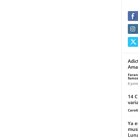
Adic
Aman
Faran
famos
6 juni
14 C
vari
Carol
Ya e
musi
Luna