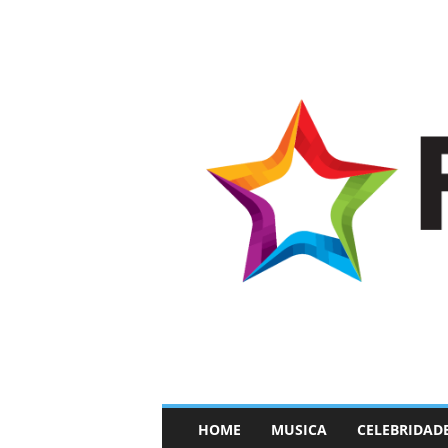
–
HOME
MUSICA
CELEBRIDAD
F