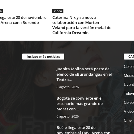
a
Video
lega este 28 de noviembre
Caterina Nix y su nueva
i Arena con «Borondo
colaboración con Morten
Veland para la versión metal de
California Dreamin
Incluso más noticias
CA
Colom
Juanita Molina será parte del
elenco de «Burundanga» en el
Musi
Teatro...
Event
6 agosto, 2026
Telev
Bogotá se convierte en el
Celeb
escenario más grande de
Morat con...
Video
6 agosto, 2026
Cine
Beéle llega este 28 de
noviembre al Davi Arena con