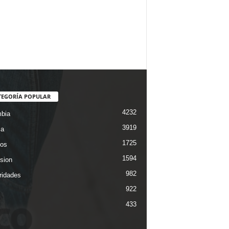
TEGORÍA POPULAR
4232
bia
3919
ca
1725
os
1594
ision
982
ridades
922
433