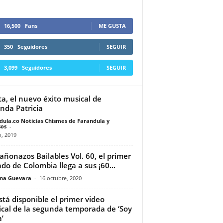
16,500
Fans
ME GUSTA
350
Seguidores
SEGUIR
3,099
Seguidores
SEGUIR
ta, el nuevo éxito musical de
da Patricia
dula.co Noticias Chismes de Farandula y
os
-
o, 2019
añonazos Bailables Vol. 60, el primer
ado de Colombia llega a sus ¡60...
ina Guevara
-
16 octubre, 2020
stá disponible el primer video
cal de la segunda temporada de ‘Soy
’