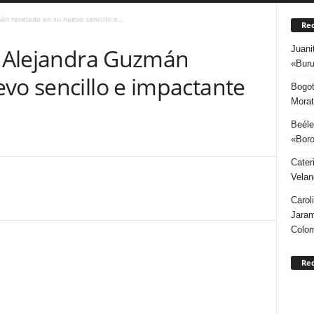
án revelado en su nuevo sencillo e...
Rec
Juani
de Alejandra Guzmán
«Buru
vo sencillo e impactante
Bogot
Morat
Beéle
«Boro
1
Cater
Velan
Carol
Jaram
Colo
Re