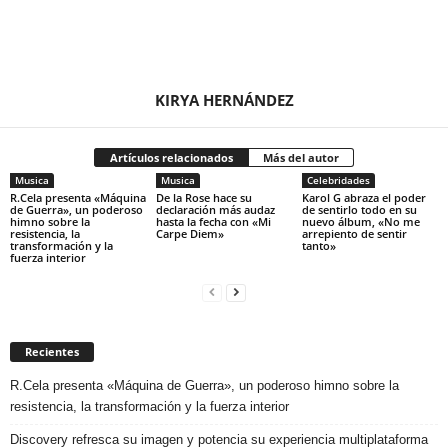
KIRYA HERNÁNDEZ
Artículos relacionados
Más del autor
Musica
Musica
Celebridades
R.Cela presenta «Máquina
De la Rose hace su
Karol G abraza el poder
de Guerra», un poderoso
declaración más audaz
de sentirlo todo en su
himno sobre la
hasta la fecha con «Mi
nuevo álbum, «No me
resistencia, la
Carpe Diem»
arrepiento de sentir
transformación y la
tanto»
fuerza interior
Recientes
R.Cela presenta «Máquina de Guerra», un poderoso himno sobre la
resistencia, la transformación y la fuerza interior
Discovery refresca su imagen y potencia su experiencia multiplataforma