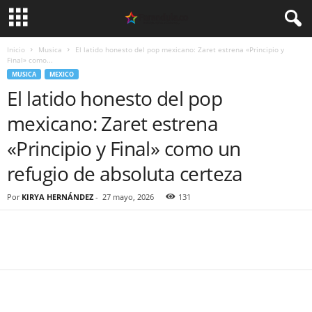
Inicio
Musica
El latido honesto del pop mexicano: Zaret estrena «Principio y
Final» como...
MUSICA
MEXICO
El latido honesto del pop
mexicano: Zaret estrena
«Principio y Final» como un
refugio de absoluta certeza
Por
KIRYA HERNÁNDEZ
-
27 mayo, 2026
131