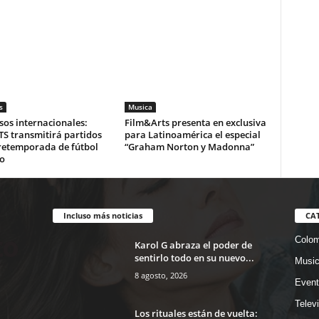
s
Musica
os internacionales:
Film&Arts presenta en exclusiva
S transmitirá partidos
para Latinoamérica el especial
pretemporada de fútbol
“Graham Norton y Madonna”
o
Incluso más noticias
CA
Colom
Karol G abraza el poder de
sentirlo todo en su nuevo...
Musi
8 agosto, 2026
Event
Telev
Los rituales están de vuelta: