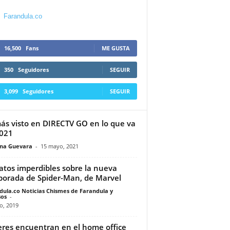
Farandula.co
16,500
Fans
ME GUSTA
350
Seguidores
SEGUIR
3,099
Seguidores
SEGUIR
ás visto en DIRECTV GO en lo que va
021
ina Guevara
-
15 mayo, 2021
atos imperdibles sobre la nueva
orada de Spider-Man, de Marvel
dula.co Noticias Chismes de Farandula y
os
-
o, 2019
res encuentran en el home office