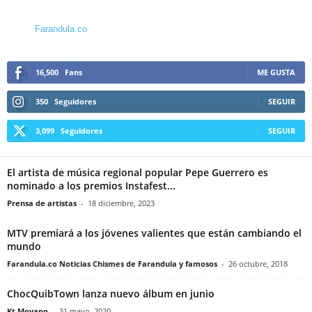
Farandula.co
16,500
Fans
ME GUSTA
350
Seguidores
SEGUIR
3,099
Seguidores
SEGUIR
El artista de música regional popular Pepe Guerrero es
nominado a los premios Instafest...
Prensa de artistas
-
18 diciembre, 2023
MTV premiará a los jóvenes valientes que están cambiando el
mundo
Farandula.co Noticias Chismes de Farandula y famosos
-
26 octubre, 2018
ChocQuibTown lanza nuevo álbum en junio
Kt Moyano
-
31 mayo, 2020