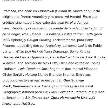
Protozoa, con sede en Chinatown (Ciudad de Nueva York), está
dirigida por Darren Aronofsky y su socio, Ari Handel. Entre sus
créditos cinematográficos cabe destacar
Pi, el orden del
caos
,
Réquiem por un sueño
,
La fuente de la vida
,
El luchador
,
El
cisne negro
,
Noé
,
¡Madre!
,
La ballena
,
Postcard from Earth
(para
MSG Sphere) y
Caught Stealing
, recientemente, para Sony
Pictures, todas dirigidas por Aronofsky; así como
Jackie
de Pablo
Larraín,
White Boy Rick
de Yann Demange,
Some Kind of
Heaven
de Lance Oppenheim,
Catch the Fair One
de Josef Kubota
Wladyka,
The Territory
de Alex Pritz,
The Good Nurse
de Tobias
Lindholm,
Little Death
de Jack Begert, el documental
Viktor
de
Olivier Sarbil y
Holding Liat
de Brandon Kramer. Entre sus
producciones televisivas se encuentran
One Strange
Rock
,
Bienvenidos a la Tierra
y
Sin límites
,
para National
Geographic;
Kindred
para FX;
Black Gold
para Paramount+; y más
recientemente
Sin límites con Chris Hemsworth: Una vida
mejor
, para Nat Geo.