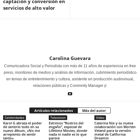
captación y conversión en
servicios de alto valor
Carolina Guevara
Comunicadora Social y Periodista con más de 11 años de experiencia en free
press, monitoreo de medios y análisis de información, cubrimiento periodístico
en temas de entretenimiento y cultura, asistente en producción audiovisual,
relaciones públicas y Commnity Manager jr.
Artículos relacionados
Más del autor
Celebridades
Television
Video
Karol G abraza el poder
Estrenos “Rostros del
Caterina Nix y su nueva
de sentirlo todo en su
engaño”, especial de
colaboración con Morten
nuevo álbum, «No me
Lifetime Movies, donde
Veland para la versión
arrepiento de sentir
nada ni nadie es lo que
metal de California
tanto»
parece
Dreamin