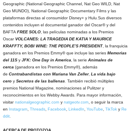
Geographic (National Geographic Channel, Nat Geo WILD, Nat
Geo MUNDO), National Geographic Documentary Films y las
plataformas directas al consumidor Disney+ y Hulu.Sus diversos
contenidos incluyen el documental ganador del Oscar® y del
BAFTA
FREE SOLO
, las películas nominadas a los Premios
Oscar
VOLCANES: LA TRAGEDIA DE KATIA Y MAURICE
KRAFFTY,
BOBI WINE: THE PEOPLE’S PRESIDENT
, la franquicia
ganadora en los Premios Emmy® que incluye las series
Memorias
del 11S
y
JFK: One Day in America
, la serie
Animales de
cerca
(ganadora en los Premios Emmy®), además
de
Contrabandistas con Mariana Van Zeller
,
La vida bajo
cero
y
Secretos de las ballenas
. También recibió múltiples
premios National Magazine, nominaciones al Pulitzer y
reconocimientos en los Webby Awards. Para mayor información,
visitar
nationalgeographic.com
y
natgeotv.com
, o seguir la marca
en
Instagram
,
Threads
,
Facebook
,
LinkedIn
,
YouTube
,
TikTok
y
Re
ddit
.
ACERCA DE PROTOZOA