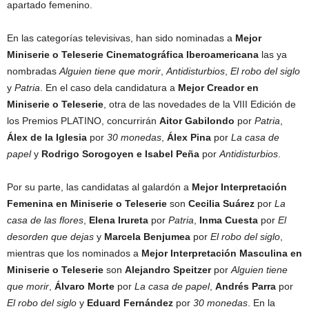
apartado femenino.
En las categorías televisivas, han sido nominadas a
Mejor
Miniserie o Teleserie Cinematográfica Iberoamericana
las ya
nombradas
Alguien tiene que morir
,
Antidisturbios
,
El robo del siglo
y
Patria
. En el caso dela candidatura a
Mejor Creador en
Miniserie o Teleserie
, otra de las novedades de la VIII Edición de
los Premios PLATINO, concurrirán
Aitor Gabilondo
por
Patria
,
Álex de la Iglesia
por
30 monedas
,
Álex Pina
por
La casa de
papel
y
Rodrigo Sorogoyen e Isabel Peña
por
Antidisturbios
.
Por su parte, las candidatas al galardón a
Mejor Interpretación
Femenina en Miniserie o Teleserie
son
Cecilia Suárez
por
La
casa de las flores
,
Elena Irureta
por
Patria
,
Inma Cuesta
por
El
desorden que dejas
y
Marcela Benjumea
por
El robo del siglo
,
mientras que los nominados a
Mejor Interpretación Masculina en
Miniserie o Teleserie
son
Alejandro Speitzer
por
Alguien tiene
que morir
,
Álvaro Morte
por
La casa de papel
,
Andrés Parra
por
El robo del siglo
y
Eduard Fernández
por
30 monedas
. En la