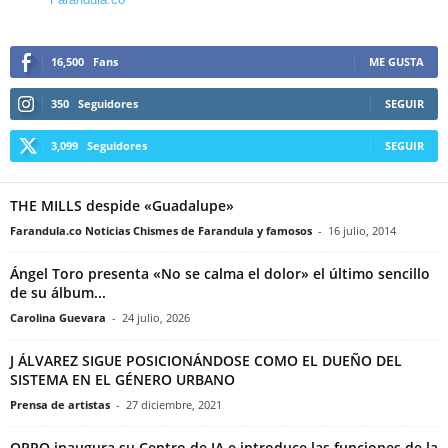
16,500
Fans
ME GUSTA
350
Seguidores
SEGUIR
3,099
Seguidores
SEGUIR
THE MILLS despide «Guadalupe»
Farandula.co Noticias Chismes de Farandula y famosos
-
16 julio, 2014
Ángel Toro presenta «No se calma el dolor» el último sencillo
de su álbum...
Carolina Guevara
-
24 julio, 2026
J ÁLVAREZ SIGUE POSICIONÁNDOSE COMO EL DUEÑO DEL
SISTEMA EN EL GÉNERO URBANO
Prensa de artistas
-
27 diciembre, 2021
OPPO inaugura su Centro de IA e introduce las funciones de la