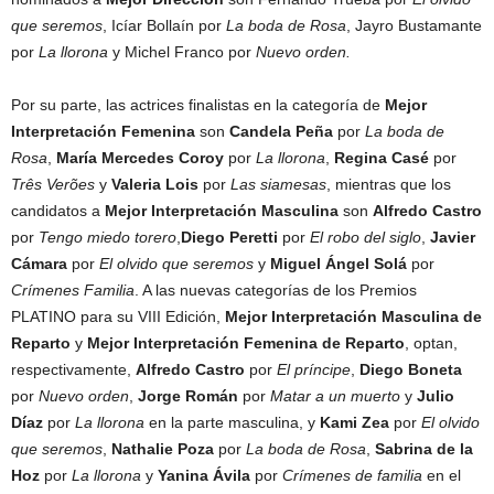
que seremos
, Icíar Bollaín por
La boda de Rosa
, Jayro Bustamante
por
La llorona
y Michel Franco por
Nuevo orden.
Por su parte, las actrices finalistas en la categoría de
Mejor
Interpretación Femenina
son
Candela Peña
por
La boda de
Rosa
,
María Mercedes Coroy
por
La llorona
,
Regina Casé
por
Três Verões
y
Valeria Lois
por
Las siamesas
, mientras que los
candidatos a
Mejor Interpretación Masculina
son
Alfredo Castro
por
Tengo miedo torero
,
Diego Peretti
por
El robo del siglo
,
Javier
Cámara
por
El olvido que seremos
y
Miguel Ángel Solá
por
Crímenes Familia
. A las nuevas categorías de los Premios
PLATINO para su VIII Edición,
Mejor Interpretación Masculina de
Reparto
y
Mejor Interpretación Femenina de Reparto
, optan,
respectivamente,
Alfredo Castro
por
El príncipe
,
Diego Boneta
por
Nuevo orden
,
Jorge Román
por
Matar a un muerto
y
Julio
Díaz
por
La llorona
en la parte masculina, y
Kami Zea
por
El olvido
que seremos
,
Nathalie Poza
por
La boda de Rosa
,
Sabrina de la
Hoz
por
La llorona
y
Yanina Ávila
por
Crímenes de familia
en el