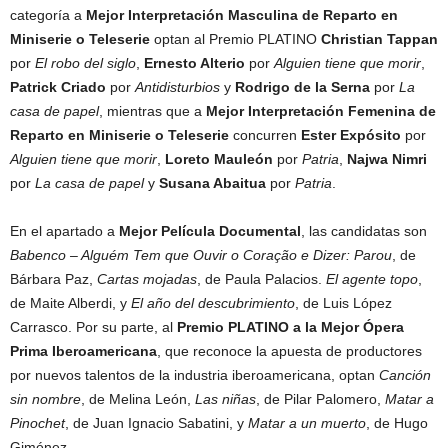
categoría a
Mejor Interpretación Masculina de Reparto en
Miniserie o Teleserie
optan al Premio PLATINO
Christian Tappan
por
El robo del siglo
,
Ernesto Alterio
por
Alguien tiene que morir
,
Patrick Criado
por
Antidisturbios
y
Rodrigo de la Serna
por
La
casa de papel
, mientras que a
Mejor Interpretación Femenina de
Reparto en Miniserie o Teleserie
concurren
Ester Expósito
por
Alguien tiene que morir
,
Loreto Mauleón
por
Patria
,
Najwa Nimri
por
La casa de papel
y
Susana Abaitua
por
Patria
.
En el apartado a
Mejor Película Documental
, las candidatas son
Babenco – Alguém Tem que Ouvir o Coração e Dizer: Parou
, de
Bárbara Paz,
Cartas mojadas
, de Paula Palacios.
El agente topo
,
de Maite Alberdi, y
El año del descubrimiento
, de Luis López
Carrasco. Por su parte, al
Premio PLATINO a la
Mejor Ópera
Prima Iberoamericana
, que reconoce la apuesta de productores
por nuevos talentos de la industria iberoamericana, optan
Canción
sin nombre
, de Melina León,
Las niñas
, de Pilar Palomero,
Matar a
Pinochet
, de Juan Ignacio Sabatini, y
Matar a un muerto
, de Hugo
Giménez.