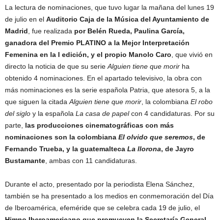
La lectura de nominaciones, que tuvo lugar la mañana del lunes 19
de julio en el
Auditorio Caja de la Música del Ayuntamiento de
Madrid
, fue realizada
por Belén Rueda, Paulina García,
ganadora del Premio PLATINO a la Mejor Interpretación
Femenina en la I edición, y el propio Manolo Caro
, que vivió en
directo la noticia de que su serie
Alguien tiene que morir
ha
obtenido 4 nominaciones. En el apartado televisivo, la obra con
más nominaciones es la serie española Patria, que atesora 5, a la
que siguen la citada
Alguien tiene que morir
, la colombiana
El robo
del siglo
y la española
La casa de papel
con 4 candidaturas. Por su
parte,
las producciones cinematográficas con más
nominaciones son la colombiana
El olvido que seremos
, de
Fernando Trueba, y la guatemalteca
La llorona
, de Jayro
Bustamante
, ambas con 11 candidaturas.
Durante el acto, presentado por la periodista Elena Sánchez,
también se ha presentado a los medios en conmemoración del Día
de Iberoamérica, efeméride que se celebra cada 19 de julio, el
Himno Iberoamericano que promueven la Secretaría General