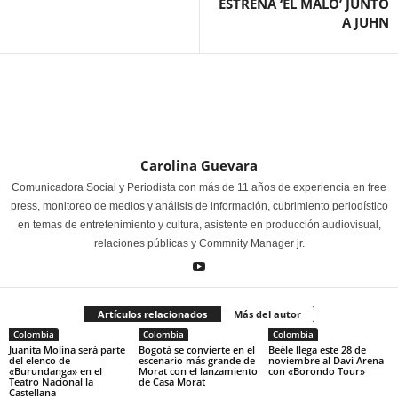
ESTRENA ‘EL MALO’ JUNTO
A JUHN
Carolina Guevara
Comunicadora Social y Periodista con más de 11 años de experiencia en free
press, monitoreo de medios y análisis de información, cubrimiento periodístico
en temas de entretenimiento y cultura, asistente en producción audiovisual,
relaciones públicas y Commnity Manager jr.
Artículos relacionados
Más del autor
Colombia
Colombia
Colombia
Juanita Molina será parte
Bogotá se convierte en el
Beéle llega este 28 de
del elenco de
escenario más grande de
noviembre al Davi Arena
«Burundanga» en el
Morat con el lanzamiento
con «Borondo Tour»
Teatro Nacional la
de Casa Morat
Castellana