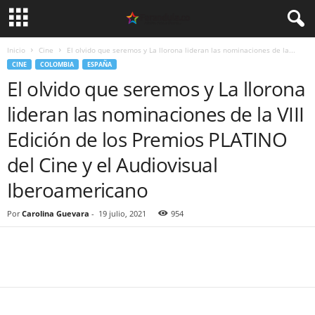
Inicio
Cine
El olvido que seremos y La llorona lideran las nominaciones de la...
CINE
COLOMBIA
ESPAÑA
El olvido que seremos y La llorona
lideran las nominaciones de la VIII
Edición de los Premios PLATINO
del Cine y el Audiovisual
Iberoamericano
Por
Carolina Guevara
-
19 julio, 2021
954