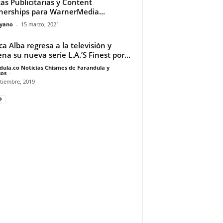
as Publicitarias y Content
nerships para WarnerMedia...
yano
-
15 marzo, 2021
ica Alba regresa a la televisión y
ena su nueva serie L.A.’S Finest por...
dula.co Noticias Chismes de Farandula y
os
-
tiembre, 2019