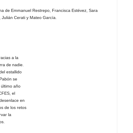
rima de Emmanuel Restrepo, Francisca Estévez, Sara
 Julián Cerati y Mateo García.
acias a la
rra de nadie.
el estallido
 Pabón se
 último año
ICFES, el
o desenlace en
s de los retos
var la
os.