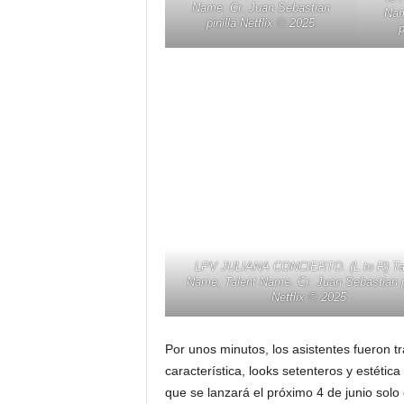
Name. Cr. Juan Sebastian
Nam
pinilla Netflix ©️ 2025
p
LPV JULIANA CONCIERTO. (L to R) Ta
Name, Talent Name. Cr. Juan Sebastian pi
Netflix ©️ 2025
Por unos minutos, los asistentes fueron t
característica, looks setenteros y estétic
que se lanzará el próximo 4 de junio solo e