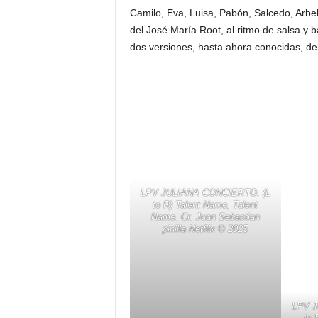
Camilo, Eva, Luisa, Pabón, Salcedo, Arbel
del José María Root, al ritmo de salsa y b
dos versiones, hasta ahora conocidas, de
LPV JULIANA CONCIERTO. (L
to R) Talent Name, Talent
Name. Cr. Juan Sebastian
pinilla Netflix ©️ 2025
LPV J