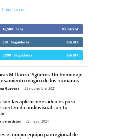
Farandula.co
16,500
Fans
ME GUSTA
350
Seguidores
SEGUIR
3,099
Seguidores
SEGUIR
ras Mil lanza ‘Agüeros’ Un homenaje
ensamiento mágico de los humanos
ina Guevara
-
28 noviembre, 2021
s son las aplicaciones ideales para
r contenido audiovisual con tu
lar
 de artistas
-
22 mayo, 2024
 es el nuevo equipo panregional de