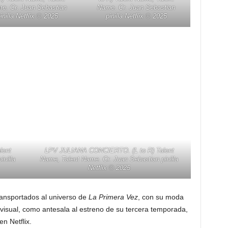
e. Cr. Juan Sebastian
Name. Cr. Juan Sebastian
inilla Netflix ©️ 2025
pinilla Netflix ©️ 2025
lent
LPV JULIANA CONCIERTO. (L to R) Talent
nilla
Name, Talent Name. Cr. Juan Sebastian pinilla
Netflix ©️ 2025
ransportados al universo de
La Primera Vez
, con su moda
a visual, como antesala al estreno de su tercera temporada,
n Netflix.