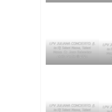
LPV JULIANA CONCIERTO. (L
LPV J
to R) Talent Name, Talent
to 
Name. Cr. Juan Sebastian
Nam
pinilla Netflix ©️ 2025
p
LPV JULIANA CONCIERTO. (L
LPV J
to R) Talent Name, Talent
to 