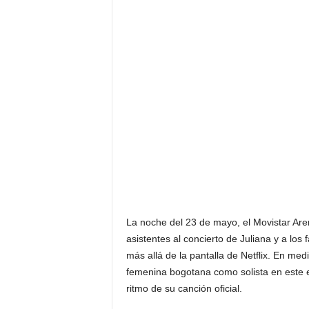
F
a
m
o
s
o
s
La noche del 23 de mayo, el Movistar Are
asistentes al concierto de Juliana y a los
más allá de la pantalla de Netflix. En med
femenina bogotana como solista en este e
ritmo de su canción oficial.