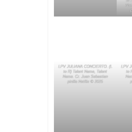
to 
Nam
p
LPV JULIANA CONCIERTO. (L
LPV J
to R) Talent Name, Talent
to 
Name. Cr. Juan Sebastian
Nam
pinilla Netflix ©️ 2025
p