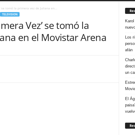
 se tomó la primera vez de Juliana en...
Rec
TELEVISION
Karol
rimera Vez’ se tomó la
nuevo
iana en el Movistar Arena
Los r
perso
afán
Charl
direc
un ca
Estre
Movie
El Ág
paisa
vuelv
Re