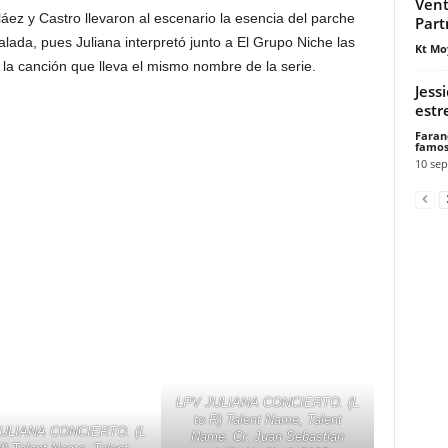
Vent
áez y Castro llevaron al escenario la esencia del parche
Part
alada, pues Juliana interpretó junto a El Grupo Niche las
Kt Mo
 la canción que lleva el mismo nombre de la serie.
Jess
estr
Faran
famos
10 sep
LPV JULIANA CONCIERTO. (L
to R) Talent Name, Talent
ULIANA CONCIERTO. (L
Name. Cr. Juan Sebastian