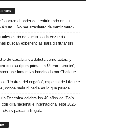
ientes
 G abraza el poder de sentirlo todo en su
 álbum, «No me arrepiento de sentir tanto»
ituales están de vuelta: cada vez más
nas buscan experiencias para disfrutar sin
otte de Casabianca debuta como autora y
tora con su ópera prima ‘La Última Función’,
baret noir inmersivo imaginado por Charlotte
nos “Rostros del engaño”, especial de Lifetime
s, donde nada ni nadie es lo que parece
uila Descalza celebra los 40 años de “País
” con gira nacional e internacional este 2026
e «País paisa» a Bogotá
des