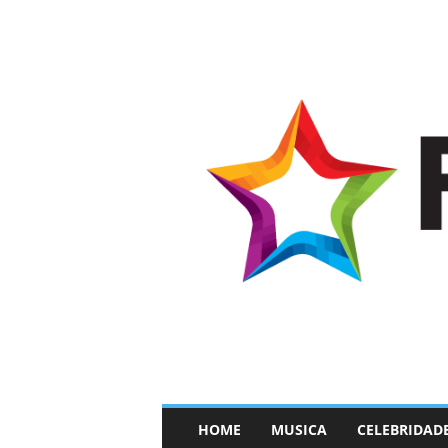
–
HOME
MUSICA
CELEBRIDAD
F