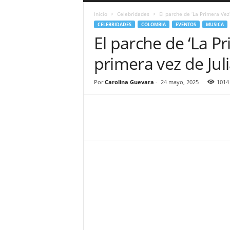
a
Inicio
Celebridades
El parche de ‘La Primera Vez’
r
CELEBRIDADES
COLOMBIA
EVENTOS
MUSICA
a
El parche de ‘La P
n
d
primera vez de Jul
u
l
a
Por
Carolina Guevara
-
24 mayo, 2025
1014
.
C
O
N
o
t
i
c
i
a
s
d
e