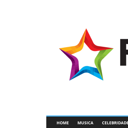
–
HOME
MUSICA
CELEBRIDAD
F