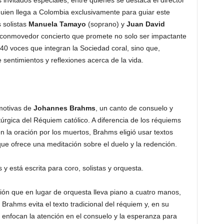
s invitados especiales, entre quienes se destaca el director
quien llega a Colombia exclusivamente para guiar este
 solistas
Manuela Tamayo
(soprano) y
Juan David
n conmovedor concierto que promete no solo ser impactante
 40 voces que integran la Sociedad coral, sino que,
sentimientos y reflexiones acerca de la vida.
motivas de
Johannes Brahms
, un canto de consuelo y
túrgica del Réquiem católico. A diferencia de los réquiems
en la oración por los muertos, Brahms eligió usar textos
que ofrece una meditación sobre el duelo y la redención.
 está escrita para coro, solistas y orquesta.
ión que en lugar de orquesta lleva piano a cuatro manos,
. Brahms evita el texto tradicional del réquiem y, en su
ue enfocan la atención en el consuelo y la esperanza para