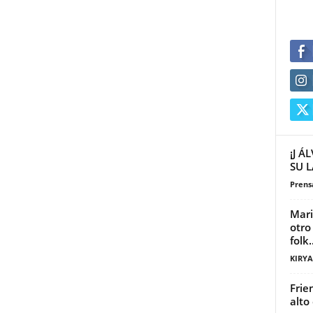
¡J 
SU 
Prensa
Mari
otro
folk..
KIRY
Frie
alto