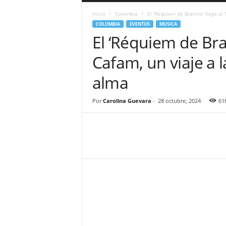
a
Inicio
Colombia
El ‘Réquiem de Brahms’ llega al T
r
COLOMBIA
EVENTOS
MUSICA
a
El ‘Réquiem de Bra
n
d
Cafam, un viaje a 
u
l
alma
a
.
C
Por
Carolina Guevara
-
28 octubre, 2024
61
O
N
o
t
i
c
i
a
s
d
e