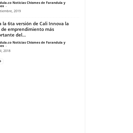
dula.co Noticias Chismes de Farandula y
os
-
tiembre, 2019
a la 6ta versión de Cali Innova la
a de emprendimiento más
rtante del...
dula.co Noticias Chismes de Farandula y
os
-
il, 2018