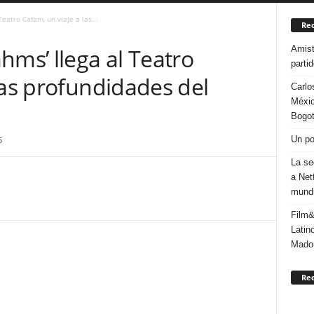
eatro Cafam, un viaje a las...
Rec
Amist
hms’ llega al Teatro
parti
las profundidades del
Carlo
Méxic
Bogo
Un po
6
La se
a Net
mundi
Film&
Latin
Mado
Re