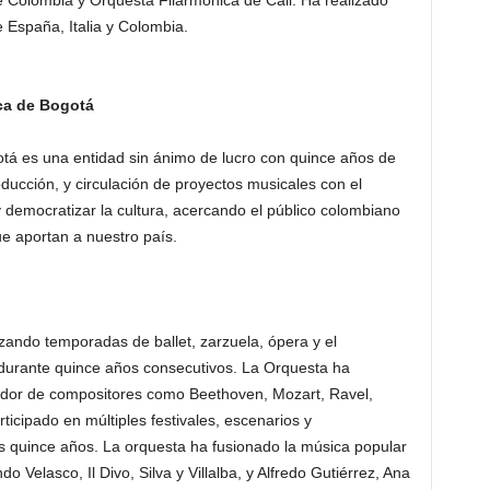
e Colombia y Orquesta Filarmónica de Cali. Ha realizado
de España, Italia y Colombia.
ca de Bogotá
tá es una entidad sin ánimo de lucro con quince años de
oducción, y circulación de proyectos musicales con el
 y democratizar la cultura, acercando el público colombiano
ue aportan a nuestro país.
lizando temporadas de ballet, zarzuela, ópera y el
 durante quince años consecutivos. La Orquesta ha
dor de compositores como Beethoven, Mozart, Ravel,
ticipado en múltiples festivales, escenarios y
s quince años. La orquesta ha fusionado la música popular
 Velasco, Il Divo, Silva y Villalba, y Alfredo Gutiérrez, Ana