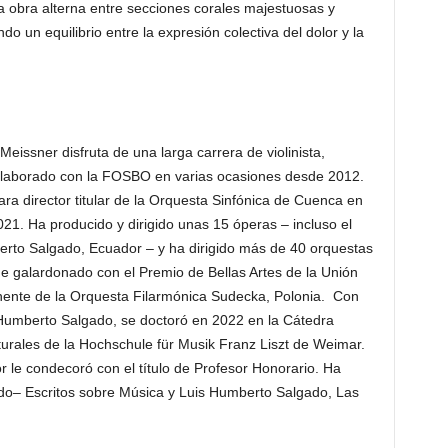
la obra alterna entre secciones corales majestuosas y
 un equilibrio entre la expresión colectiva del dolor y la
Meissner disfruta de una larga carrera de violinista,
 colaborado con la FOSBO en varias ocasiones desde 2012.
ra director titular de la Orquesta Sinfónica de Cuenca en
21. Ha producido y dirigido unas 15 óperas – incluso el
erto Salgado, Ecuador – y ha dirigido más de 40 orquestas
e galardonado con el Premio de Bellas Artes de la Unión
nente de la Orquesta Filarmónica Sudecka, Polonia. Con
s Humberto Salgado, se doctoró en 2022 en la Cátedra
rales de la Hochschule für Musik Franz Liszt de Weimar.
 le condecoró con el título de Profesor Honorario. Ha
ado– Escritos sobre Música y Luis Humberto Salgado, Las