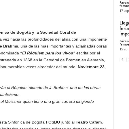
Faran
famos
17 sep
Lleg
feri
ónica de Bogotá y la Sociedad Coral de
impo
a vez hacia las profundidades del alma con una imponente
Faran
famos
de Brahms
, una de las más importantes y aclamadas obras
15 abr
 Denominada
“El Réquiem para los vivos”
escrita por el
estrenada en 1868 en la Catedral de Bremen en Alemania,
 innumerables veces alrededor del mundo.
Noviembre 23,
arán el Réquiem alemán de J. Brahms, una de las obras
manticismo.
ael Meissner quien tiene una gran carrera dirigiendo
esta Sinfónica de Bogotá
FOSBO
junto al
Teatro Cafam
,