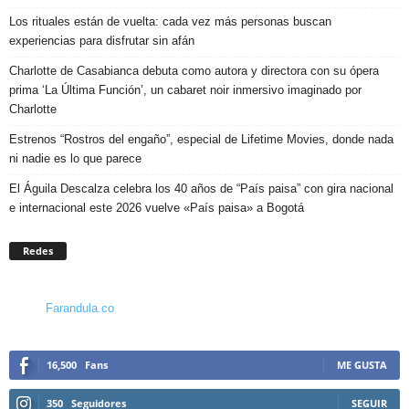
Los rituales están de vuelta: cada vez más personas buscan
experiencias para disfrutar sin afán
Charlotte de Casabianca debuta como autora y directora con su ópera
prima ‘La Última Función’, un cabaret noir inmersivo imaginado por
Charlotte
Estrenos “Rostros del engaño”, especial de Lifetime Movies, donde nada
ni nadie es lo que parece
El Águila Descalza celebra los 40 años de “País paisa” con gira nacional
e internacional este 2026 vuelve «País paisa» a Bogotá
Redes
Farandula.co
16,500
Fans
ME GUSTA
350
Seguidores
SEGUIR