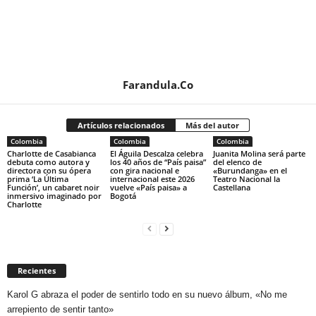
Farandula.Co
Artículos relacionados
Más del autor
Colombia
Colombia
Colombia
Charlotte de Casabianca
El Águila Descalza celebra
Juanita Molina será parte
debuta como autora y
los 40 años de “País paisa”
del elenco de
directora con su ópera
con gira nacional e
«Burundanga» en el
prima ‘La Última
internacional este 2026
Teatro Nacional la
Función’, un cabaret noir
vuelve «País paisa» a
Castellana
inmersivo imaginado por
Bogotá
Charlotte
Recientes
Karol G abraza el poder de sentirlo todo en su nuevo álbum, «No me
arrepiento de sentir tanto»