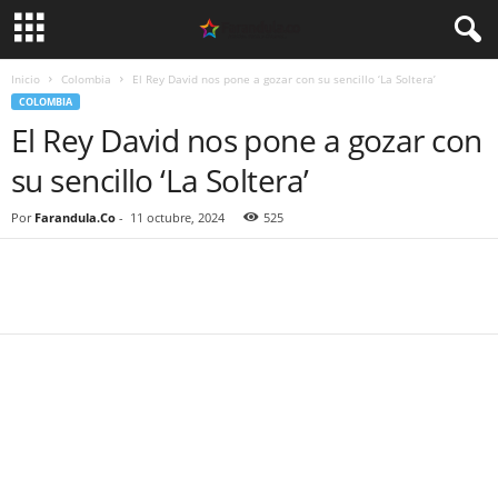
Inicio
Colombia
El Rey David nos pone a gozar con su sencillo ‘La Soltera’
COLOMBIA
El Rey David nos pone a gozar con
su sencillo ‘La Soltera’
Por
Farandula.Co
-
11 octubre, 2024
525