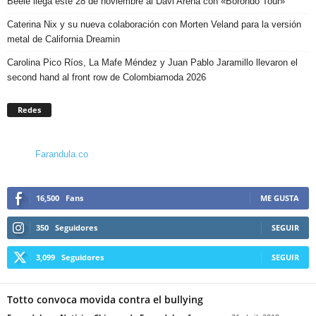
Beéle llega este 28 de noviembre al Davi Arena con «Borondo Tour»
Caterina Nix y su nueva colaboración con Morten Veland para la versión
metal de California Dreamin
Carolina Pico Ríos, La Mafe Méndez y Juan Pablo Jaramillo llevaron el
second hand al front row de Colombiamoda 2026
Redes
Farandula.co
16,500
Fans
ME GUSTA
350
Seguidores
SEGUIR
3,099
Seguidores
SEGUIR
Totto convoca movida contra el bullying