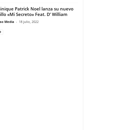
nique Patrick Noel lanza su nuevo
illo «Mi Secreto» Feat. D’ William
ao Media
-
18 julio, 2022