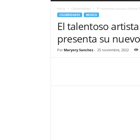
a
Inicio
Celebridades
El talentoso artista chileno
r
CELEBRIDADES
MUSICA
a
El talentoso artist
n
d
presenta su nuevo
u
l
a
Por
Maryory Sanchez
-
25 noviembre, 2022
.
C
O
N
o
t
i
c
i
a
s
d
e