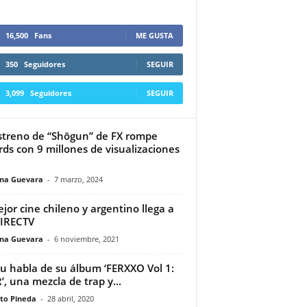
16,500
Fans
ME GUSTA
350
Seguidores
SEGUIR
3,099
Seguidores
SEGUIR
streno de “Shōgun” de FX rompe
rds con 9 millones de visualizaciones
ina Guevara
-
7 marzo, 2024
ejor cine chileno y argentino llega a
IRECTV
ina Guevara
-
6 noviembre, 2021
u habla de su álbum ‘FERXXO Vol 1:
, una mezcla de trap y...
to Pineda
-
28 abril, 2020