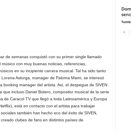
Domi
senc
Tumb
 par de semanas conquistó con su primer single llamado
el músico con muy buenas noticias, referencias,
sicos en su incipiente carrera musical. Tal ha sido tanto
, que Lorena Astorga, manager de Paloma Mami, se interesó
la booking manager del artista. Así, el despegue de SIVEN
 que incluso Daniel Botero, compositor musical de la serie
na de Caracol TV que llegó a toda Latinoamérica y Europa
etflix), está en contacto con el artista para trabajar
s sociales también han hecho eco del éxito de SIVEN,
reado clubes de fans en distintos países de