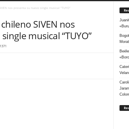
 SIVEN nos presenta su nuevo single musical “TUYO”
Rec
Juani
a chileno SIVEN nos
«Buru
 single musical “TUYO”
Bogot
Morat
1371
Beéle
«Boro
Cater
Velan
Carol
Jaram
Colo
Re