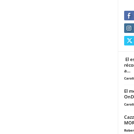
El e
réco
a...
Carol
El m
OnD
Carol
Cazz
MOR’
Rober