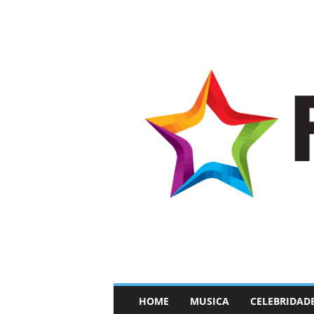
–
HOME
MUSICA
CELEBRIDAD
F