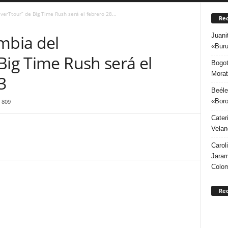
verTtour” de Big Time Rush será el febrero 28...
Rec
Juani
mbia del
«Buru
Big Time Rush será el
Bogot
Morat
23
Beéle
«Boro
809
Cater
Velan
Carol
Jaram
Colo
Re