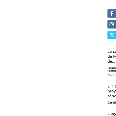
La c
de F
de...
Faran
famos
15 ene
El H
proy
cánce
Carol
Lleg