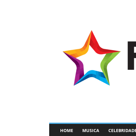
–
HOME
MUSICA
CELEBRIDAD
F