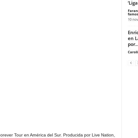
‘Lig
Faran
famos
10 no
Enri
en L
por..
Carol
rever Tour en América del Sur. Producida por Live Nation,