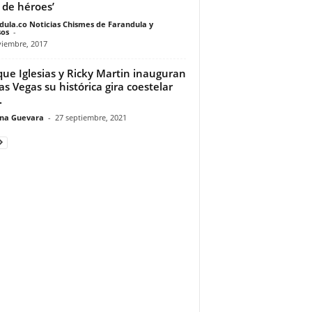
a de héroes’
dula.co Noticias Chismes de Farandula y
os
-
viembre, 2017
que Iglesias y Ricky Martin inauguran
as Vegas su histórica gira coestelar
.
ina Guevara
-
27 septiembre, 2021