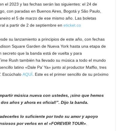
n el 2023 y las fechas serán las siguientes: el 24 de
ago, con paradas en Buenos Aires, Bogotá y São Paulo,
Janeiro el 5 de marzo de ese mismo año. Las boletas
eral a partir de 2 de septiembre en
eticket.co
esde su lanzamiento a principios de este año, con fechas
Madison Square Garden de Nueva York hasta una etapa de
n secreto que la banda está de vuelta y para
 Time Rush también ha llevado su música a todo el mundo
ncillo latino «Dale Pa’ Ya» junto al productor Maffio, tres
. Escúchalo
AQUÍ
. Este es el primer sencillo de su próximo
partir música nueva con ustedes, ¡sino que hemos
os años y ahora es oficial!”. Dijo la banda.
decerles lo suficiente por todo su amor y apoyo
ansiosos por verlos en el «FOREVER TOUR»
.