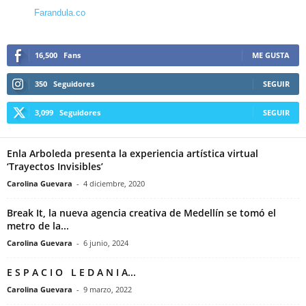
Farandula.co
16,500
Fans
ME GUSTA
350
Seguidores
SEGUIR
3,099
Seguidores
SEGUIR
Enla Arboleda presenta la experiencia artística virtual
‘Trayectos Invisibles’
Carolina Guevara
-
4 diciembre, 2020
Break It, la nueva agencia creativa de Medellín se tomó el
metro de la...
Carolina Guevara
-
6 junio, 2024
E S P A C I O L E D A N I A...
Carolina Guevara
-
9 marzo, 2022