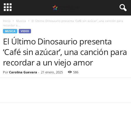
Inicio
Musica
El Último Dinosaurio presenta ‘Café sin azúcar’, una canción para
recordar a...
MUSICA
VIDEO
El Último Dinosaurio presenta
‘Café sin azúcar’, una canción para
recordar a un viejo amor
Por
Carolina Guevara
-
21 enero, 2025
586