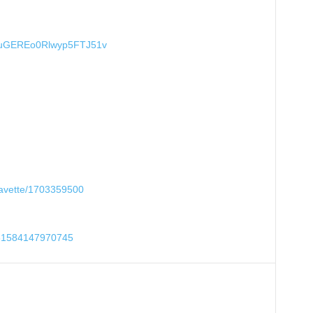
/19DuGEREo0Rlwyp5FTJ51v
davette/1703359500
=61584147970745