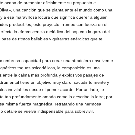
ette acaba de presentar oficialmente su propuesta e
«Oliva», una canción que se planta ante el mundo como una
 a esa maravillosa locura que significa querer a alguien
nidos predecibles; este proyecto irrumpe con fuerza en el
rfecta la efervescencia melódica del pop con la garra del
 base de ritmos bailables y guitarras enérgicas que te
 asombrosa capacidad para crear una atmósfera envolvente
magnéticos toques psicodélicos, la composición es una
ez entre la calma más profunda y explosivos pasajes de
strumental tiene un objetivo muy claro: sacudir tu mente y
es inevitables desde el primer acorde. Por un lado, te
rte tan profundamente amado como lo describe la letra; por
 esa misma fuerza magnética, retratando una hermosa
 detalle se vuelve indispensable para sobrevivir.