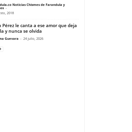
dula.co Noticias Chismes de Farandula y
os
-
sto, 2018
n Pérez le canta a ese amor que deja
la y nunca se olvida
ina Guevara
-
24 julio, 2026