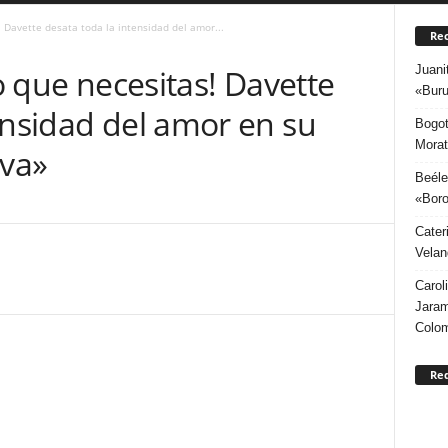
! Davette desata toda la intensidad del amor...
Rec
Juani
co que necesitas! Davette
«Buru
ensidad del amor en su
Bogot
Morat
iva»
Beéle
«Boro
Cater
Velan
Carol
Jaram
Colo
Re