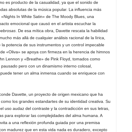
 no es producto de la casualidad, ya que el sonido de
ndas absolutas de la música popular. La influencia más
co «Nights In White Satin» de The Moody Blues, una
pacto emocional que causó en el artista escuchar la
nebrosas
. De esa mítica obra, Davette rescata la habilidad
ucho más allá de cualquier análisis racional de la lírica,
 la potencia de sus instrumentos y un control impecable
 de «Oliva» se apoya con firmeza en la herencia de himnos
hn Lennon y «Breathe» de Pink Floyd, tomados como
mo pausado pero con un dinamismo interno colosal,
d puede tener un alma inmensa cuando se enriquece con
sconde Davette, un proyecto de origen mexicano que ha
vo como los grandes estandartes de su identidad creativa. Su
el uso audaz del contraste y la contradicción en sus letras,
as para explorar las complejidades del alma humana. A
 invita a una reflexión profunda guiada por una premisa
ar con madurez que en esta vida nada es duradero, excepto