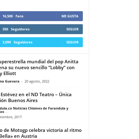
16,500
Fans
ME GUSTA
350
Seguidores
SEGUIR
3,099
Seguidores
SEGUIR
uperestrella mundial del pop Anitta
ena su nuevo sencillo “Lobby” con
 Elliott
ina Guevara
-
20 agosto, 2022
 Estévez en el ND Teatro – Única
ión Buenos Aires
dula.co Noticias Chismes de Farandula y
os
-
tiembre, 2017
to de Motogp celebra victoria al ritmo
Bella» en Austria