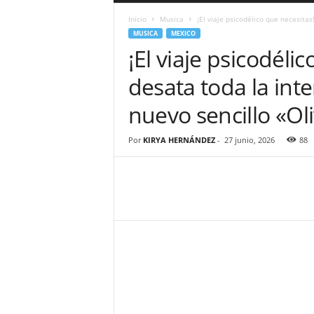
a
Inicio
Musica
¡El viaje psicodélico que necesitas
r
MUSICA
MEXICO
a
¡El viaje psicodéli
n
d
desata toda la int
u
l
nuevo sencillo «Ol
a
.
C
Por
KIRYA HERNÁNDEZ
-
27 junio, 2026
88
O
N
o
t
i
c
i
a
s
d
e