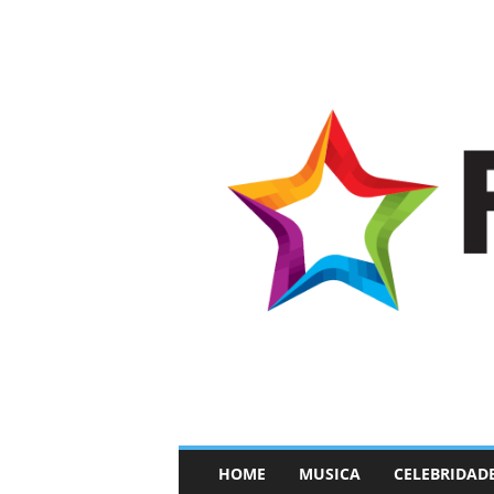
–
HOME
MUSICA
CELEBRIDAD
F