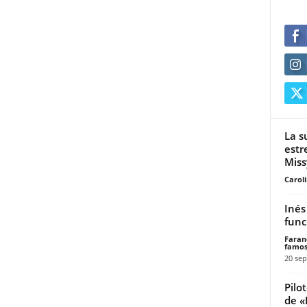
La s
estr
Missy
Carol
Inés
func
Faran
famos
20 sep
Pilo
de «