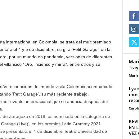
sta internacional en Colombia, se trata del multipremiado
entará el 4 y 5 de diciembre, su gira ‘Petit Garage’, en la
onoro, por un mundo en pandemia, versiones de diferentes
Mari
 villancico “Oro, incienso y mirra”, entre otros y su
Tray
Maria
as más reconocidos del mundo visita Colombia acompañado
Lyan
musi
tando ‘Petit Garage’, su más reciente trabajo.
reto
primer evento internacional que se anuncia después del
Carol
a.
tivo de Zaragoza en 2018, es nominado en la categoría de
KEV
t Garage (Live)’, en los premios Latin Grammy 2021.
EN 
s se presentará el 4 de diciembre Teatro Universidad de
VEZ 
ovistar Arena.