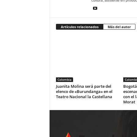
cultura, asistente en produ
Artículos relacionados
Más del autor
Colombia
Colombi
Juanita Molina será parte del
Bogotá 
elenco de «Burundanga» en el
escena
Teatro Nacional la Castellana
con el 
Morat