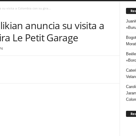
a su visita a Colombia con su gira...
Rec
Juani
likian anuncia su visita a
«Buru
ra Le Petit Garage
Bogot
Morat
74
Beéle
«Boro
Cater
Velan
Carol
Jaram
Colo
Re