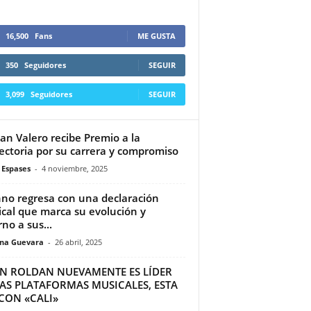
16,500
Fans
ME GUSTA
350
Seguidores
SEGUIR
3,099
Seguidores
SEGUIR
an Valero recibe Premio a la
ectoria por su carrera y compromiso
 Espases
-
4 noviembre, 2025
no regresa con una declaración
cal que marca su evolución y
rno a sus...
ina Guevara
-
26 abril, 2025
IN ROLDAN NUEVAMENTE ES LÍDER
LAS PLATAFORMAS MUSICALES, ESTA
CON «CALI»