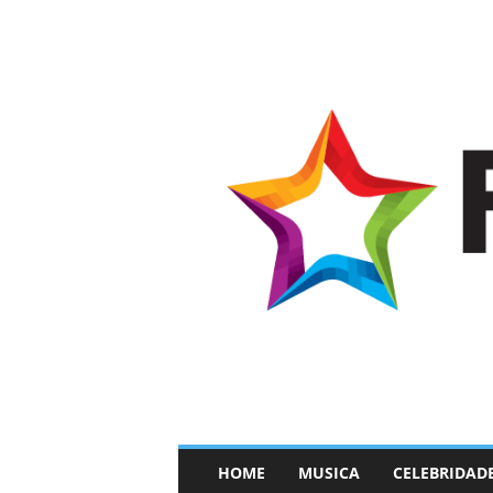
–
HOME
MUSICA
CELEBRIDAD
F