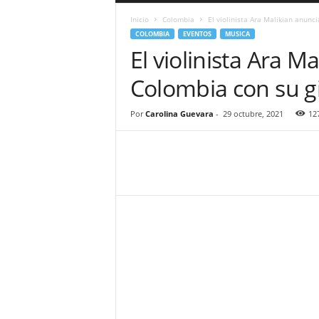
a
Inicio
Colombia
El violinista Ara Malikian anunci
r
COLOMBIA
EVENTOS
MUSICA
a
El violinista Ara Ma
n
d
Colombia con su gi
u
l
a
Por
Carolina Guevara
-
29 octubre, 2021
12
.
C
O
N
o
t
i
c
i
a
s
d
e