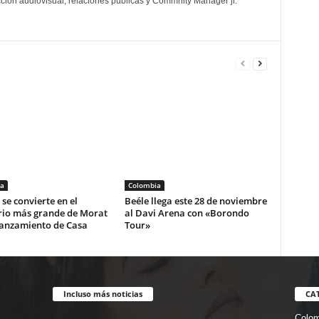
cción audiovisual, relaciones públicas y Commnity Manager jr.
a
Colombia
se convierte en el
Beéle llega este 28 de noviembre
rio más grande de Morat
al Davi Arena con «Borondo
lanzamiento de Casa
Tour»
Incluso más noticias
CA
Colom