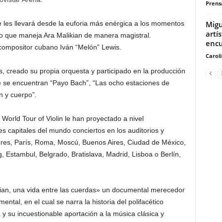
Prensa
Migu
ue les llevará desde la euforia más enérgica a los momentos
artí
to que maneja Ara Malikian de manera magistral.
encu
compositor cubano Iván “Melón” Lewis.
Carol
, creado su propia orquesta y participado en la producción
ue se encuentran “Payo Bach”, “Las ocho estaciones de
ín y cuerpo”.
 World Tour of Violin le han proyectado a nivel
es capitales del mundo conciertos en los auditorios y
dres, París, Roma, Moscú, Buenos Aires, Ciudad de México,
, Estambul, Belgrado, Bratislava, Madrid, Lisboa o Berlín,
ikian, una vida entre las cuerdas» un documental merecedor
ntal, en el cual se narra la historia del polifacético
 y su incuestionable aportación a la música clásica y