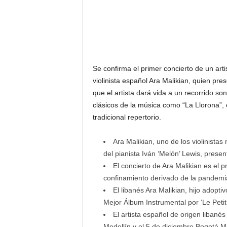
F
a
m
o
s
o
s
Se confirma el primer concierto de un arti
violinista español Ara Malikian, quien pres
que el artista dará vida a un recorrido s
clásicos de la música como “La Llorona”, el
tradicional repertorio.
Ara Malikian, uno de los violinist
del pianista Iván ‘Melón’ Lewis, presen
El concierto de Ara Malikian es el 
confinamiento derivado de la pandemi
El libanés Ara Malikian, hijo adop
Mejor Álbum Instrumental por ‘Le Peti
El artista español de origen libané
Medellín y el 5 de diciembre Bogotá M