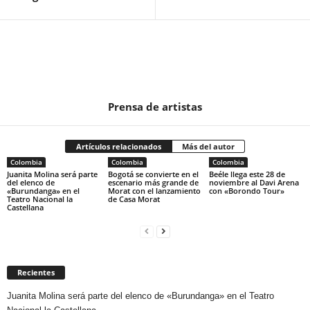
Prensa de artistas
Artículos relacionados
Más del autor
Colombia
Colombia
Colombia
Juanita Molina será parte
Bogotá se convierte en el
Beéle llega este 28 de
del elenco de
escenario más grande de
noviembre al Davi Arena
«Burundanga» en el
Morat con el lanzamiento
con «Borondo Tour»
Teatro Nacional la
de Casa Morat
Castellana
Recientes
Juanita Molina será parte del elenco de «Burundanga» en el Teatro