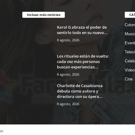
Incluso más noticias
CA
Colom
Karol G abraza el poder de
sentirlo todo en su nuevo...
Musi
8 agosto, 2026
Event
Telev
Los rituales están de vuelta:
cada vez más personas
Celeb
buscan experiencias...
Video
8 agosto, 2026
Cine
Charlotte de Casabianca
debuta como autora y
directora con su ópera...
8 agosto, 2026
en