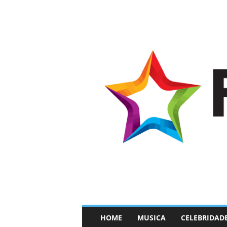
–
HOME
MUSICA
CELEBRIDAD
F