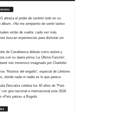
ientes
 G abraza el poder de sentirlo todo en su
 álbum, «No me arrepiento de sentir tanto»
ituales están de vuelta: cada vez más
nas buscan experiencias para disfrutar sin
otte de Casabianca debuta como autora y
tora con su ópera prima ‘La Última Función’,
baret noir inmersivo imaginado por Charlotte
nos “Rostros del engaño”, especial de Lifetime
s, donde nada ni nadie es lo que parece
uila Descalza celebra los 40 años de “País
” con gira nacional e internacional este 2026
e «País paisa» a Bogotá
des