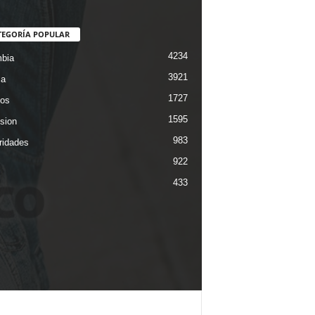
TEGORÍA POPULAR
4234
bia
3921
ca
1727
os
1595
ision
983
ridades
922
433