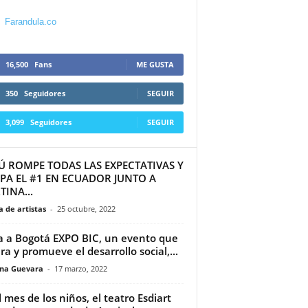
Farandula.co
16,500
Fans
ME GUSTA
350
Seguidores
SEGUIR
3,099
Seguidores
SEGUIR
Ú ROMPE TODAS LAS EXPECTATIVAS Y
PA EL #1 EN ECUADOR JUNTO A
INA...
 de artistas
-
25 octubre, 2022
a a Bogotá EXPO BIC, un evento que
ira y promueve el desarrollo social,...
ina Guevara
-
17 marzo, 2022
l mes de los niños, el teatro Esdiart