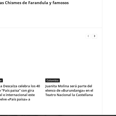
ias Chismes de Farandula y famosos
a
Colombia
la Descalza celebra los 40
Juanita Molina será parte del
 “País paisa” con gira
elenco de «Burundanga» en el
l e internacional este
Teatro Nacional la Castellana
elve «País paisa» a