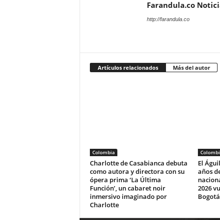
Farandula.co Notic
http://farandula.co
Artículos relacionados
Más del autor
Colombia
Colombi
Charlotte de Casabianca debuta
El Águi
como autora y directora con su
años de
ópera prima ‘La Última
naciona
Función’, un cabaret noir
2026 vu
inmersivo imaginado por
Bogotá
Charlotte