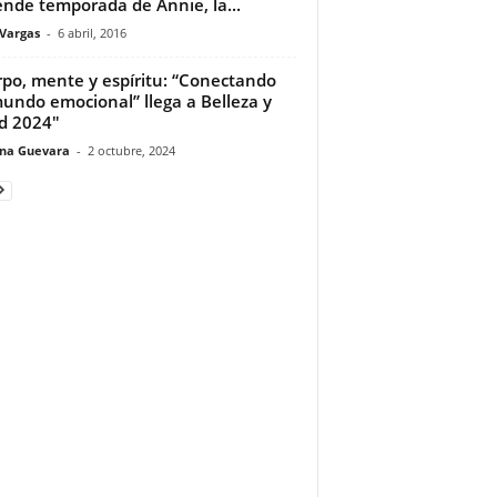
ende temporada de Annie, la...
 Vargas
-
6 abril, 2016
po, mente y espíritu: “Conectando
undo emocional” llega a Belleza y
d 2024″
ina Guevara
-
2 octubre, 2024