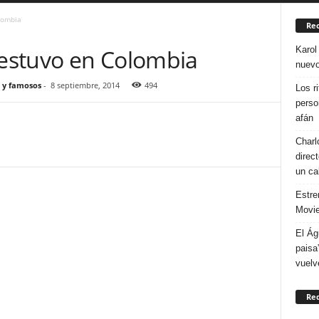
lombia
Rec
Karol
 estuvo en Colombia
nuevo
 y famosos
-
8 septiembre, 2014
494
Los r
perso
afán
Charl
direc
un ca
Estre
Movie
El Ág
paisa
vuelv
Re