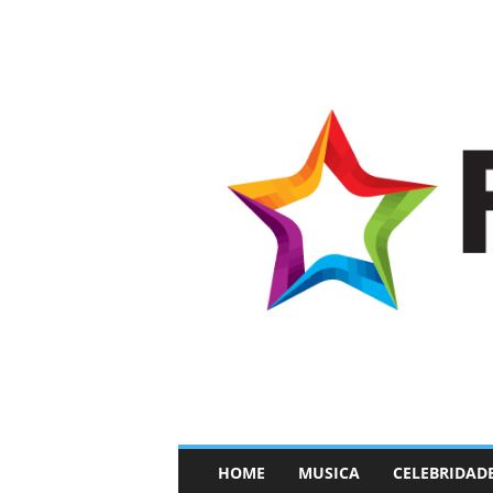
–
HOME
MUSICA
CELEBRIDAD
F