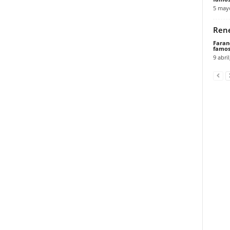
5 may
Rene
Faran
famos
9 abril