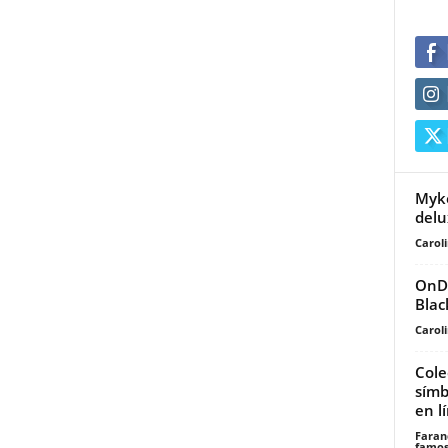
Myke
delu
Carol
OnDI
Blac
Carol
Cole
símb
en l
Faran
famos