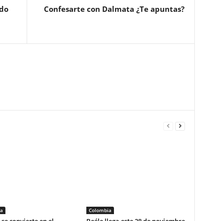
ido
Confesarte con Dalmata ¿Te apuntas?
a
Colombia
se convierte en el
Beéle llega este 28 de noviembre