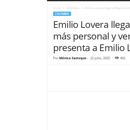
a
Inicio
Colombia
Emilio Lovera llega a Bogotá con
r
COLOMBIA
a
Emilio Lovera lleg
n
d
más personal y ver
u
l
presenta a Emilio 
a
.
C
Por
Mónica Sastoque
-
22 julio, 2025
402
O
N
o
t
i
c
i
a
s
d
e