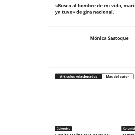
«Busco al hombre de mi vida, mar
ya tuve» de gira nacional.
Mónica Sastoque
Artículos relacionados
Más del autor
Colombia
Colombi
Juanita Molina será parte del
Bogotá 