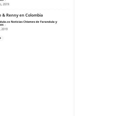
o, 2019
 & Renny en Colombia
dula.co Noticias Chismes de Farandula y
os
-
, 2019