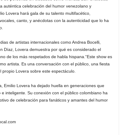
a auténtica celebración del humor venezolano y
io Lovera hará gala de su talento multifacético,
ocales, canto, y anécdotas con la autenticidad que lo ha
o.
ias de artistas internacionales como Andrea Bocelli,
n Díaz, Lovera demuestra por qué es considerado el
uno de los más respetados de habla hispana.“Este show es
omo artista. Es una conversación con el público, una fiesta
 propio Lovera sobre este espectáculo.
a, Emilio Lovera ha dejado huella en generaciones que
o e inteligente. Su conexión con el público colombiano ha
motivo de celebración para fanáticos y amantes del humor
ocal.com