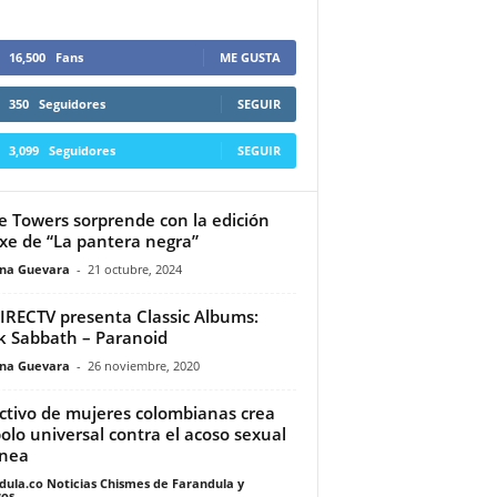
16,500
Fans
ME GUSTA
350
Seguidores
SEGUIR
3,099
Seguidores
SEGUIR
 Towers sorprende con la edición
xe de “La pantera negra”
ina Guevara
-
21 octubre, 2024
RECTV presenta Classic Albums:
k Sabbath – Paranoid
ina Guevara
-
26 noviembre, 2020
ctivo de mujeres colombianas crea
olo universal contra el acoso sexual
ínea
dula.co Noticias Chismes de Farandula y
os
-