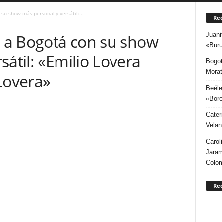
 su show más personal y versátil:...
Rec
Juani
a a Bogotá con su show
«Buru
sátil: «Emilio Lovera
Bogot
Morat
Lovera»
Beéle
«Boro
Cater
Velan
Carol
Jaram
Colo
Re