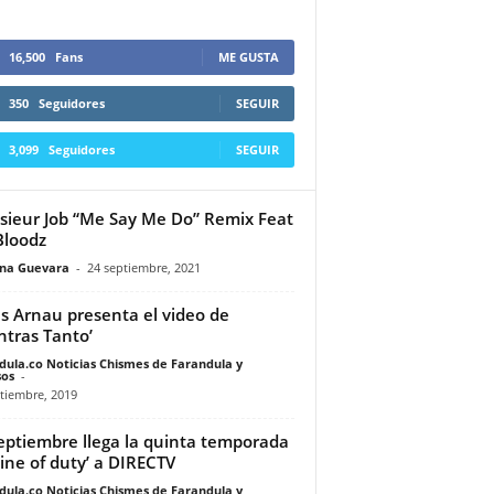
16,500
Fans
ME GUSTA
350
Seguidores
SEGUIR
3,099
Seguidores
SEGUIR
ieur Job “Me Say Me Do” Remix Feat
Bloodz
ina Guevara
-
24 septiembre, 2021
s Arnau presenta el video de
ntras Tanto’
dula.co Noticias Chismes de Farandula y
os
-
tiembre, 2019
eptiembre llega la quinta temporada
Line of duty’ a DIRECTV
dula.co Noticias Chismes de Farandula y