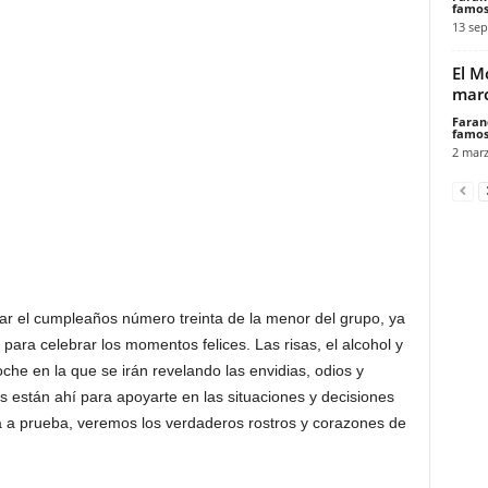
famos
13 sep
El M
mar
Faran
famos
2 marz
jar el cumpleaños número treinta de la menor del grupo, ya
ara celebrar los momentos felices. Las risas, el alcohol y
che en la que se irán revelando las envidias, odios y
s están ahí para apoyarte en las situaciones y decisiones
ga a prueba, veremos los verdaderos rostros y corazones de