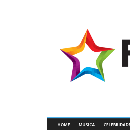
–
HOME
MUSICA
CELEBRIDAD
F