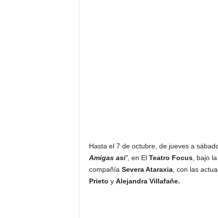
F
a
m
o
s
o
s
Hasta el 7 de octubre, de
jueves a sábad
Amigas así’
, en El
Teatro Focus
, bajo l
compañía
Severa Ataraxia
, con las actu
Prieto
y
Alejandra Villafañe.