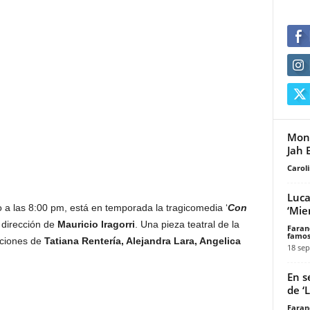
Mons
Jah 
Carol
Luca
o a las 8:00 pm, está en temporada
la tragicomedia ‘
Con
‘Mie
a dirección de
Mauricio Iragorri
. Una pieza teatral de la
Faran
famos
aciones de
T
atiana Rentería, Alejandra Lara, Angelica
18 sep
En s
de ‘
Faran