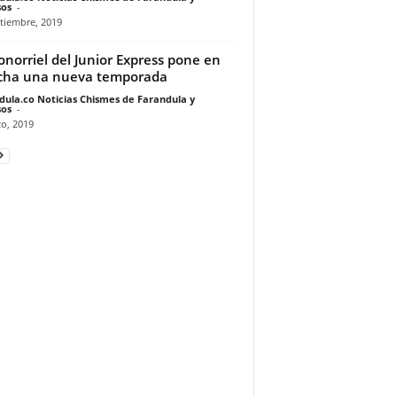
os
-
tiembre, 2019
onorriel del Junior Express pone en
cha una nueva temporada
dula.co Noticias Chismes de Farandula y
os
-
o, 2019