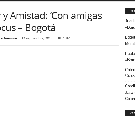
Rec
 y Amistad: ‘Con amigas
Juani
Focus – Bogotá
«Buru
Bogot
 y famosos
-
12 septiembre, 2017
1314
Morat
Beéle
«Boro
Cater
Velan
Carol
Jaram
Colo
Re