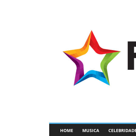
–
HOME
MUSICA
CELEBRIDAD
F