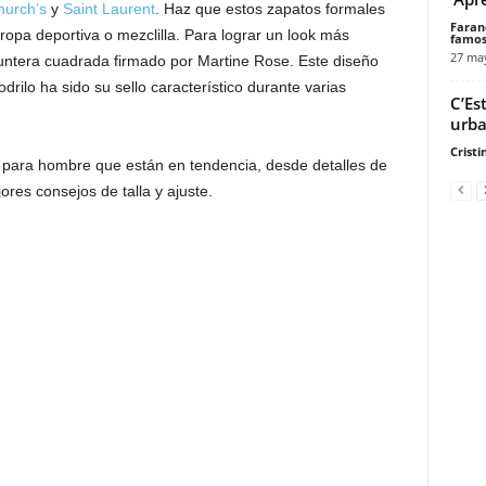
hurch’s
y
Saint Laurent
. Haz que estos zapatos formales
Faran
opa deportiva o mezclilla. Para lograr un look más
famos
27 ma
 puntera cuadrada firmado por Martine Rose. Este diseño
drilo ha sido su sello característico durante varias
C’Es
urba
Cristi
para hombre que están en tendencia, desde detalles de
ores consejos de talla y ajuste.