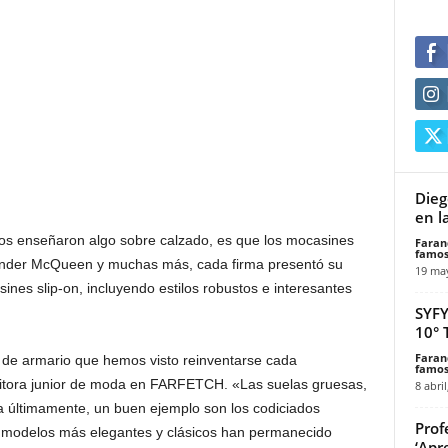
Dieg
en l
nos enseñaron algo sobre calzado, es que los mocasines
Faran
famos
xander McQueen y muchas más, cada firma presentó su
19 ma
ines slip-on, incluyendo estilos robustos e interesantes
SYF
10°
Faran
de armario que hemos visto reinventarse cada
famos
tora junior de moda en FARFETCH. «Las suelas gruesas,
8 abril
a últimamente, un buen ejemplo son los codiciados
Prof
s modelos más elegantes y clásicos han permanecido
‘Apr