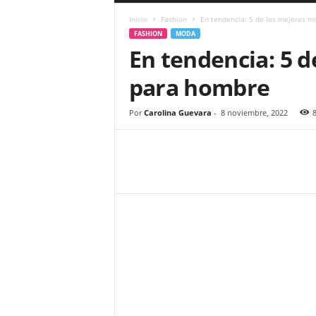
a
Inicio
Fashion
En tendencia: 5 de los mejores 
r
FASHION
MODA
a
En tendencia: 5 
n
d
para hombre
u
l
a
Por
Carolina Guevara
-
8 noviembre, 2022
.
C
O
N
o
t
i
c
i
a
s
d
e