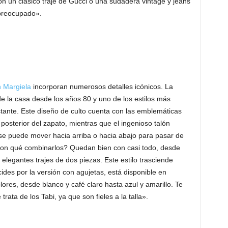
n un clásico traje de Gucci o una sudadera vintage y jeans
spreocupado».
 Margiela
incorporan numerosos detalles icónicos. La
de la casa desde los años 80 y uno de los estilos más
stante. Este diseño de culto cuenta con las emblemáticas
posterior del zapato, mientras que el ingenioso talón
 se puede mover hacia arriba o hacia abajo para pasar de
on qué combinarlos? Quedan bien con casi todo, desde
 elegantes trajes de dos piezas. Este estilo trasciende
ides por la versión con agujetas, está disponible en
es, desde blanco y café claro hasta azul y amarillo. Te
trata de los Tabi, ya que son fieles a la talla».