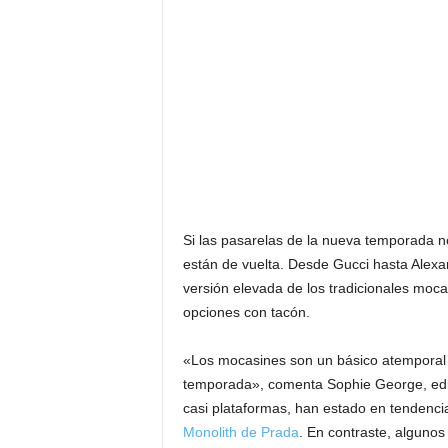
F
a
m
o
s
o
s
Si las pasarelas de la nueva temporada 
están de vuelta. Desde Gucci hasta Ale
versión elevada de los tradicionales mocas
opciones con tacón.
«Los mocasines son un básico atemporal 
temporada», comenta Sophie George, edi
casi plataformas, han estado en tendenci
Monolith de Prada
. En contraste, alguno