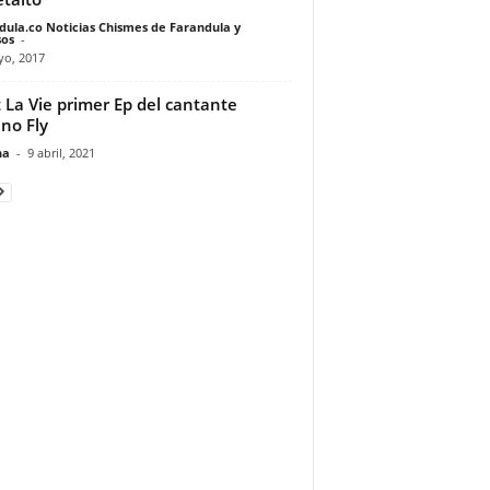
dula.co Noticias Chismes de Farandula y
os
-
yo, 2017
t La Vie primer Ep del cantante
no Fly
na
-
9 abril, 2021