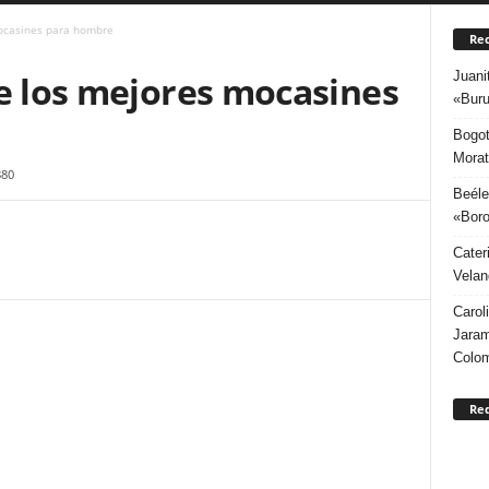
mocasines para hombre
Rec
Juani
de los mejores mocasines
«Buru
Bogot
Morat
880
Beéle
«Boro
Cater
Velan
Carol
Jaram
Colo
Re