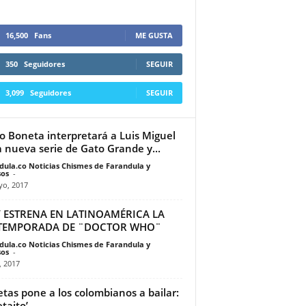
16,500
Fans
ME GUSTA
350
Seguidores
SEGUIR
3,099
Seguidores
SEGUIR
o Boneta interpretará a Luis Miguel
a nueva serie de Gato Grande y...
dula.co Noticias Chismes de Farandula y
os
-
yo, 2017
Y ESTRENA EN LATINOAMÉRICA LA
 TEMPORADA DE ¨DOCTOR WHO¨
dula.co Noticias Chismes de Farandula y
os
-
, 2017
etas pone a los colombianos a bailar:
etaito’