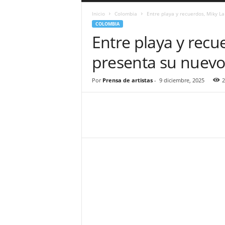
a
Inicio
Colombia
Entre playa y recuerdos, Miky La
r
COLOMBIA
a
Entre playa y recu
n
d
presenta su nuevo 
u
l
a
Por
Prensa de artistas
-
9 diciembre, 2025
2
.
C
O
N
o
t
i
c
i
a
s
d
e