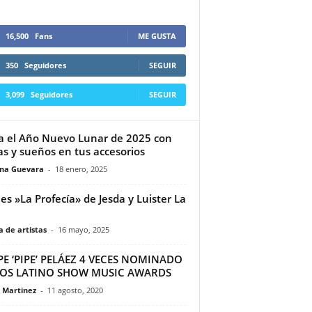
16,500
Fans
ME GUSTA
350
Seguidores
SEGUIR
3,099
Seguidores
SEGUIR
ia el Año Nuevo Lunar de 2025 con
s y sueños en tus accesorios
ina Guevara
-
18 enero, 2025
 es »La Profecía» de Jesda y Luister La
 de artistas
-
16 mayo, 2025
PE ‘PIPE’ PELÁEZ 4 VECES NOMINADO
LOS LATINO SHOW MUSIC AWARDS
a Martinez
-
11 agosto, 2020