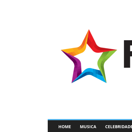
–
HOME
MUSICA
CELEBRIDAD
F