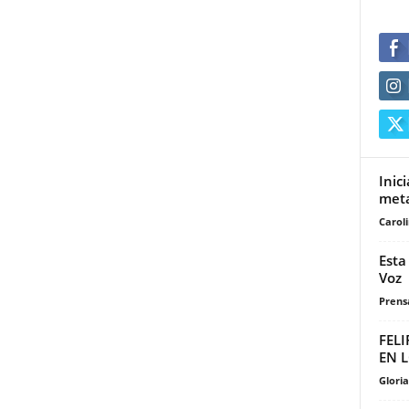
Inic
meta
Carol
Esta
Voz
Prensa
FELI
EN 
Glori