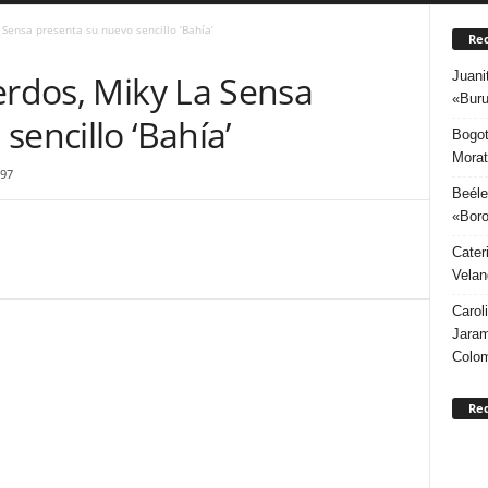
 Sensa presenta su nuevo sencillo ‘Bahía’
Rec
Juani
erdos, Miky La Sensa
«Buru
sencillo ‘Bahía’
Bogot
Morat
97
Beéle
«Boro
Cater
Velan
Carol
Jaram
Colo
Re