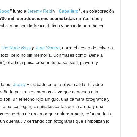
Good
”
junto a
Jeremy Reid
y
“
Caballero
”
, en colaboración
700 mil reproducciones acumuladas
en YouTube y
l con un sonido fresco, íntimo y pensado para hacer
,
The Rude Boyz
y
Juan Sinatra
, narra el deseo de volver a
 foto, pero no sin memoria. Con frases como
“Dime si
ir”
, el artista paisa crea un tema sensual, playero y
ido por
Jrussy
y grabado en una playa cálida. El video
pañado por tres elementos clave que conectan a la
lo son: un teléfono rojo antiguo, una cámara fotográfica y
s que nunca llegan, caminatas cortas por la arena y una
los recuerdos de un amor que quiere repetir, reforzando la
 aún quema”, y cerrando con fotografías que simbolizan lo