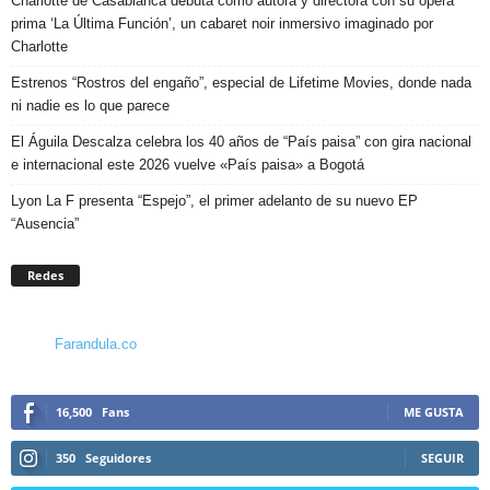
Charlotte de Casabianca debuta como autora y directora con su ópera
prima ‘La Última Función’, un cabaret noir inmersivo imaginado por
Charlotte
Estrenos “Rostros del engaño”, especial de Lifetime Movies, donde nada
ni nadie es lo que parece
El Águila Descalza celebra los 40 años de “País paisa” con gira nacional
e internacional este 2026 vuelve «País paisa» a Bogotá
Lyon La F presenta “Espejo”, el primer adelanto de su nuevo EP
“Ausencia”
Redes
Farandula.co
16,500
Fans
ME GUSTA
350
Seguidores
SEGUIR