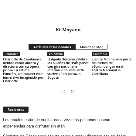
Kt Moyano
Artículos relacionados
Más del autor
Colombia
Colombia
Colombia
Charlotte de Casabianca
El Águila Descalza celebra
Juanita Molina será parte
debuta como autora y
los 40 años de “País paisa”
del elenco de
directora con su ópera
con gira nacional e
«Burundanga» en el
prima ‘La Última
internacional este 2026
Teatro Nacional la
Función’, un cabaret noir
vuelve «País paisa» a
Castellana
inmersivo imaginado por
Bogotá
Charlotte
Recientes
Los rituales están de vuelta: cada vez más personas buscan
experiencias para disfrutar sin afán