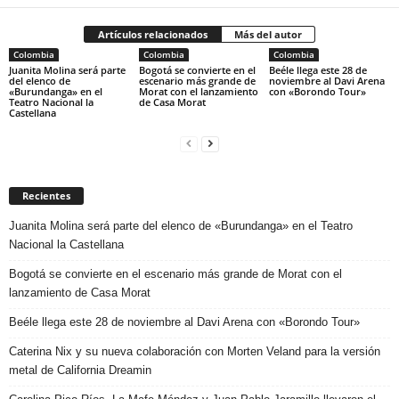
Artículos relacionados
Más del autor
Colombia
Colombia
Colombia
Juanita Molina será parte
Bogotá se convierte en el
Beéle llega este 28 de
del elenco de
escenario más grande de
noviembre al Davi Arena
«Burundanga» en el
Morat con el lanzamiento
con «Borondo Tour»
Teatro Nacional la
de Casa Morat
Castellana
Recientes
Juanita Molina será parte del elenco de «Burundanga» en el Teatro
Nacional la Castellana
Bogotá se convierte en el escenario más grande de Morat con el
lanzamiento de Casa Morat
Beéle llega este 28 de noviembre al Davi Arena con «Borondo Tour»
Caterina Nix y su nueva colaboración con Morten Veland para la versión
metal de California Dreamin