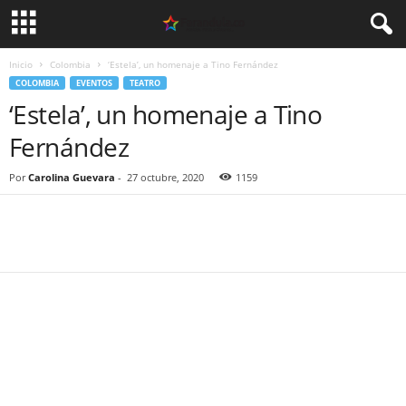
Inicio
Colombia
‘Estela’, un homenaje a Tino Fernández
COLOMBIA
EVENTOS
TEATRO
‘Estela’, un homenaje a Tino
Fernández
Por
Carolina Guevara
-
27 octubre, 2020
1159