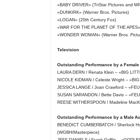
«BABY DRIVER» (TriStar Pictures and M
«DUNKIRK» (Warner Bros. Pictures)
«LOGAN» (20th Century Fox)
«WAR FOR THE PLANET OF THE APES» (
«WONDER WOMAN» (Warner Bros. Pictu
Television
Outstanding Performance by a Female A
LAURA DERN / Renata Klein – «BIG LIT
NICOLE KIDMAN / Celeste Wright – «BIG
JESSICA LANGE / Joan Crawford – «FE
SUSAN SARANDON / Bette Davis – «FEU
REESE WITHERSPOON / Madeline MacKen
Outstanding Performance by a Male Act
BENEDICT CUMBERBATCH / Sherlock H
(WGBH/Masterpiece)
JEFF DANIELS / Frank Griffin – «GODLESS