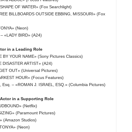
 SHAPE OF WATER» (Fox Searchlight)
REE BILLBOARDS OUTSIDE EBBING, MISSOURI» (Fox
TONYA» (Neon)
 – «LADY BIRD» (A24)
or in a Leading Role
 BY YOUR NAME» (Sony Pictures Classics)
 DISASTER ARTIST» (A24)
ET OUT» (Universal Pictures)
DARKEST HOUR» (Focus Features)
Esq. – «ROMAN J. ISRAEL, ESQ.» (Columbia Pictures)
Actor in a Supporting Role
UDBOUND» (Netflix)
ZING» (Paramount Pictures)
 (Amazon Studios)
 TONYA» (Neon)