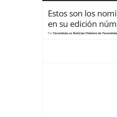
a
r
Estos son los nom
a
n
en su edición núm
d
u
Por
Farandula.co Noticias Chismes de Farandula
l
a
.
C
O
N
o
t
i
c
i
a
s
d
e