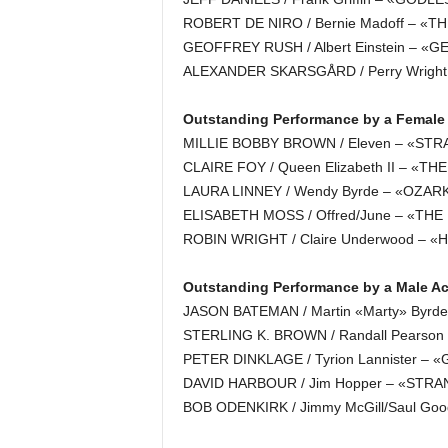
ROBERT DE NIRO / Bernie Madoff – «T
GEOFFREY RUSH / Albert Einstein – «GE
ALEXANDER SKARSGÅRD / Perry Wright 
Outstanding Performance by a Female 
MILLIE BOBBY BROWN / Eleven – «STRA
CLAIRE FOY / Queen Elizabeth II – «THE
LAURA LINNEY / Wendy Byrde – «OZARK» 
ELISABETH MOSS / Offred/June – «THE
ROBIN WRIGHT / Claire Underwood – «H
Outstanding Performance by a Male Act
JASON BATEMAN / Martin «Marty» Byrde 
STERLING K. BROWN / Randall Pearson 
PETER DINKLAGE / Tyrion Lannister –
DAVID HARBOUR / Jim Hopper – «STRAN
BOB ODENKIRK / Jimmy McGill/Saul G