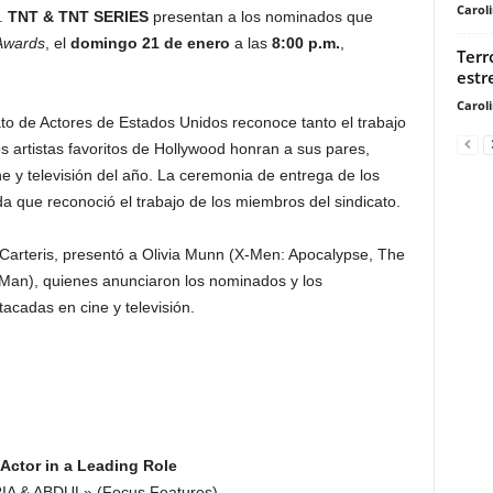
Carol
a.
TNT & TNT SERIES
presentan a los nominados que
Awards
, el
domingo
21 de enero
a las
8:00 p.m.
,
Terr
estr
Carol
ato de Actores de Estados Unidos reconoce tanto el trabajo
os artistas favoritos de Hollywood honran a sus pares,
e y televisión del año. La ceremonia de entrega de los
a que reconoció el trabajo de los miembros del sindicato.
arteris, presentó a Olivia Munn (X-Men: Apocalypse, The
 Man), quienes anunciaron los nominados y los
cadas en cine y televisión.
Actor in a Leading Role
IA & ABDUL» (Focus Features)