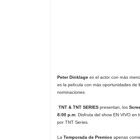
F
a
m
o
s
o
s
Peter Dinklage
es el actor con más menci
es la película con más oportunidades de ll
nominaciones.
TNT & TNT SERIES
presentan, los
Scree
8:00 p.m
. Disfruta del show EN VIVO en t
por TNT Series.
La
Temporada de Premios
apenas comie