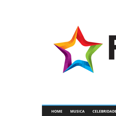
–
HOME
MUSICA
CELEBRIDAD
F