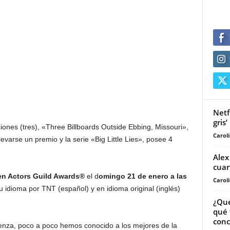
Netf
gris’
ones (tres), «Three Billboards Outside Ebbing, Missouri»,
Carol
evarse un premio y la serie «Big Little Lies», posee 4
Alex
cuar
n Actors Guild Awards®
el d
omingo 21 de enero a las
Carol
u idioma por TNT (español) y en idioma original (inglés)
¿Qué
qué 
conc
nza, poco a poco hemos conocido a los mejores de la