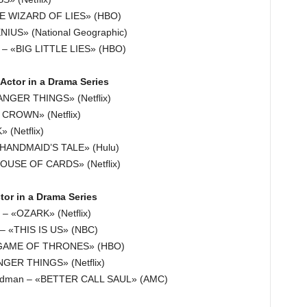
HE WIZARD OF LIES» (HBO)
NIUS» (National Geographic)
– «BIG LITTLE LIES» (HBO)
Actor in a Drama Series
NGER THINGS» (Netflix)
 CROWN» (Netflix)
(Netflix)
 HANDMAID’S TALE» (Hulu)
OUSE OF CARDS» (Netflix)
or in a Drama Series
– «OZARK» (Netflix)
– «THIS IS US» (NBC)
 «GAME OF THRONES» (HBO)
GER THINGS» (Netflix)
oodman – «BETTER CALL SAUL» (AMC)