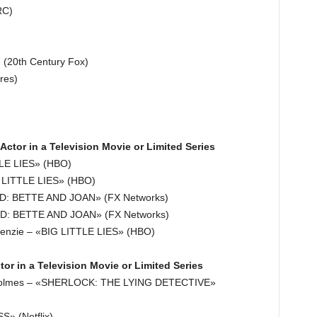
RC)
20th Century Fox)
res)
ctor in a Television Movie or Limited Series
TLE LIES» (HBO)
 LITTLE LIES» (HBO)
UD: BETTE AND JOAN» (FX Networks)
D: BETTE AND JOAN» (FX Networks)
zie – «BIG LITTLE LIES» (HBO)
or in a Television Movie or Limited Series
olmes – «SHERLOCK: THE LYING DETECTIVE»
» (Netflix)