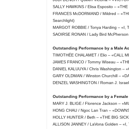
SALLY HAWKINS / Elisa Esposito – «THE
FRANCES McDORMAND / Mildred – «TH
Searchlight)
MARGOT ROBBIE / Tonya Harding – «I, 
SAOIRSE RONAN / Lady Bird McPherson
Outstanding Performance by a Male Act
TIMOTHÉE CHALAMET / Elio – «CALL ME
JAMES FRANCO / Tommy Wiseau – «THE
DANIEL KALUUYA / Chris Washington – «G
GARY OLDMAN / Winston Churchill – «
DENZEL WASHINGTON / Roman J. Israel, 
Outstanding Performance by a Female 
MARY J. BLIGE / Florence Jackson – «M
HONG CHAU / Ngoc Lan Tran – «DOWNSI
HOLLY HUNTER / Beth – «THE BIG SICK»
ALLISON JANNEY / LaVona Golden – «I,