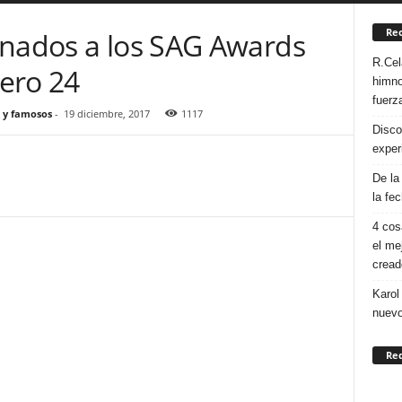
Rec
inados a los SAG Awards
R.Cel
ero 24
himno
fuerza
 y famosos
-
19 diciembre, 2017
1117
Disco
exper
De la
la fe
4 cos
el me
cread
Karol
nuevo
Re