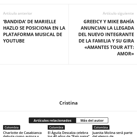
Artículo anterior
Artículo siguiente
‘BANDIDA’ DE MARIELLE
GREEICY Y MIKE BAHÍA
HAZLO SE POSICIONA EN LA
ANUNCIAN LA LLEGADA
PLATAFORMA MUSICAL DE
DEL NUEVO INTEGRANTE
YOUTUBE
DE LA FAMILIA Y SU GIRA
«AMANTES TOUR ATT:
AMOR»
Cristina
Artículos relacionados
Más del autor
Colombia
Colombia
Colombia
Charlotte de Casabianca
El Águila Descalza celebra
Juanita Molina será parte
debuta como autora y
los 40 años de “País paisa”
del elenco de