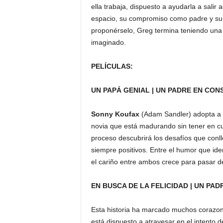
ella trabaja, dispuesto a ayudarla a salir 
espacio, su compromiso como padre y su n
proponérselo, Greg termina teniendo una
imaginado.
PELÍCULAS:
UN PAPÁ GENIAL | UN PADRE EN CO
Sonny Koufax
(Adam Sandler) adopta a J
novia que está madurando sin tener en cu
proceso descubrirá los desafíos que conll
siempre positivos. Entre el humor que ide
el cariño entre ambos crece para pasar d
EN BUSCA DE LA FELICIDAD | UN PA
Esta historia ha marcado muchos corazones
está dispuesto a atravesar en el intento d