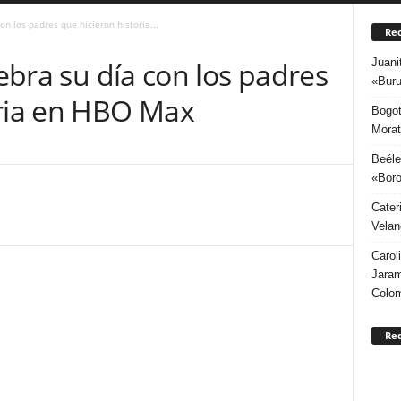
con los padres que hicieron historia...
Rec
Juani
lebra su día con los padres
«Buru
oria en HBO Max
Bogot
Morat
Beéle
«Boro
Cater
Velan
Carol
Jaram
Colo
Re