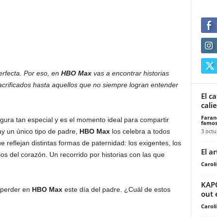
erfecta. Por eso, en
HBO Max
vas a encontrar historias
acrificados hasta aquellos que no siempre logran entender
El c
cali
Faran
figura tan especial y es el momento ideal para compartir
famos
3 octu
ay un único tipo de padre,
HBO Max
los celebra a todos
e reflejan distintas formas de paternidad: los exigentes, los
El a
los del corazón. Un recorrido por historias con las que
Carol
KAPO
s perder en
HBO Max
este día del padre. ¿Cuál de estos
out 
Carol