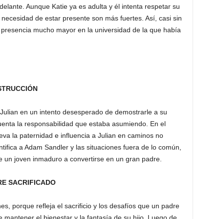
adelante. Aunque Katie ya es adulta y él intenta respetar su
ecesidad de estar presente son más fuertes. Así, casi sin
 presencia mucho mayor en la universidad de la que había
NSTRUCCIÓN
ulian en un intento desesperado de demostrarle a su
enta la responsabilidad que estaba asumiendo. En el
eva la paternidad e influencia a Julian en caminos no
ntifica a Adam Sandler y las situaciones fuera de lo común,
e un joven inmaduro a convertirse en un gran padre.
DRE SACRIFICADO
, porque refleja el sacrificio y los desafíos que un padre
e mantener el bienestar y la fantasía de su hijo. Luego de