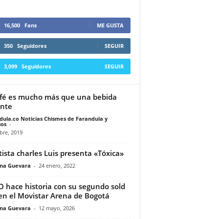
16,500
Fans
ME GUSTA
350
Seguidores
SEGUIR
3,099
Seguidores
SEGUIR
afé es mucho más que una bebida
ente
dula.co Noticias Chismes de Farandula y
os
-
bre, 2019
rtista charles Luis presenta «Tóxica»
ina Guevara
-
24 enero, 2022
 hace historia con su segundo sold
en el Movistar Arena de Bogotá
ina Guevara
-
12 mayo, 2026