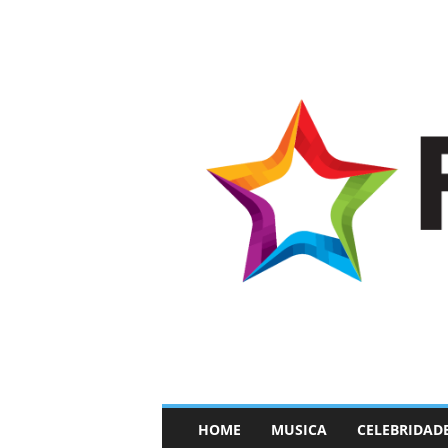
–
HOME
MUSICA
CELEBRIDAD
F