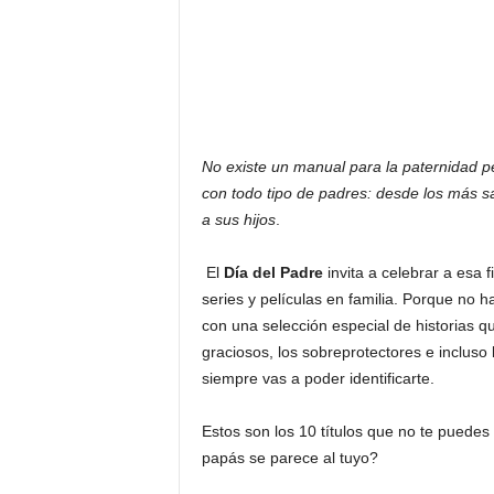
F
a
m
o
s
o
s
No existe un manual para la paternidad p
con todo tipo de padres: desde los más s
a sus hijos
.
El
Día del Padre
invita a celebrar a esa 
series y películas en familia. Porque no h
con una selección especial de historias qu
graciosos, los sobreprotectores e incluso 
siempre vas a poder identificarte.
Estos son los 10 títulos que no te puede
papás se parece al tuyo?