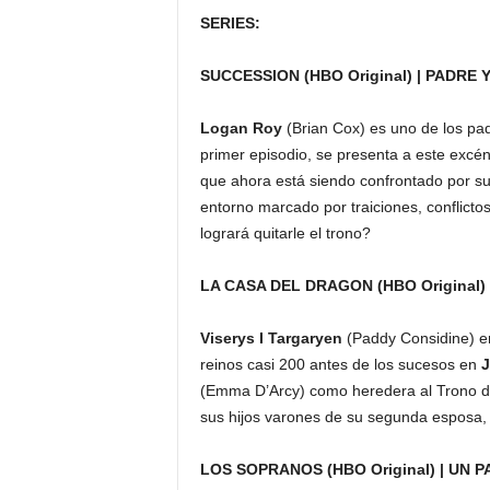
SERIES:
SUCCESSION (HBO Original) | PADRE
Logan Roy
(Brian Cox) es uno de los pad
primer episodio, se presenta a este excé
que ahora está siendo confrontado por sus
entorno marcado por traiciones, conflictos
logrará quitarle el trono?
LA CASA DEL DRAGON (HBO Original)
Viserys I Targaryen
(Paddy Considine) era
reinos casi 200 antes de los sucesos en
(Emma D’Arcy) como heredera al Trono de 
sus hijos varones de su segunda esposa, 
LOS SOPRANOS (HBO Original) | UN 