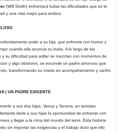
ner
(Will Smith) enfrentará todas las dificultades que se le
idad y una vida mejor para ambos.
CELOSO
profundamente unido a su hija, que enfrenta con humor y
iempo cuando ella anuncia su boda. A lo largo de los
s y su dificultad para soltar se mezclan con momentos de
otector y algo obsesivo, se esconde un padre amoroso que
iendo, transformando su miedo en acompañamiento y cariño
A | UN PADRE EXIGENTE
onvertir a sus dos hijas, Venus y Serena, en tenistas
lemente darle a sus hijas la oportunidad de entrenar con
neos y llegar a la cima del mundo del tenis. Esta historia
to sin importar las exigencias y el trabajo duro que ello