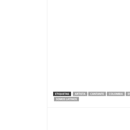
ETIQUETAS
ARTISTA
CANTANTE
COLOMBIA
E
SOMOS LATINOS