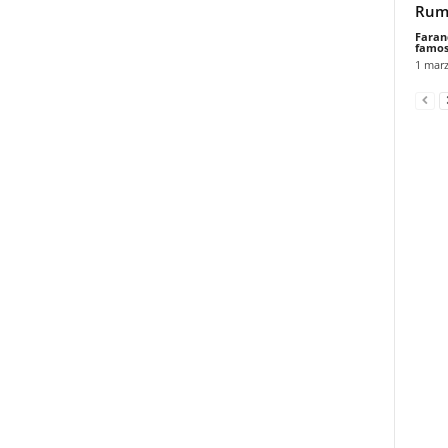
Rumb
Faran
famos
1 marz