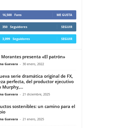
16,500
Fans
ME GUSTA
350
Seguidores
SEGUIR
3,099
Seguidores
SEGUIR
 Morantes presenta «El patrón»
ina Guevara
-
30 enero, 2022
ueva serie dramática original de FX,
eza perfecta, del productor ejecutivo
 Murphy,...
ina Guevara
-
21 diciembre, 2025
uctos sostenibles: un camino para el
bio
ina Guevara
-
21 enero, 2025