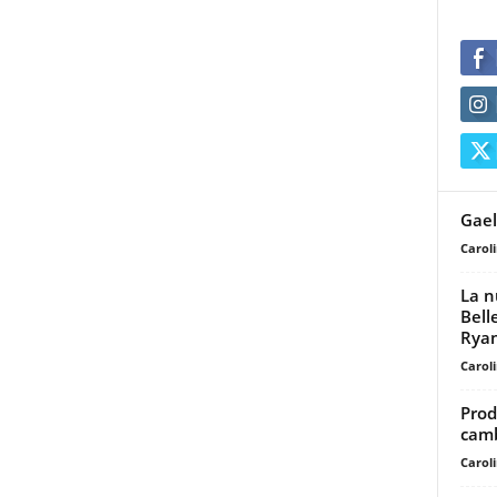
Gael
Carol
La n
Bell
Ryan
Carol
Prod
cam
Carol