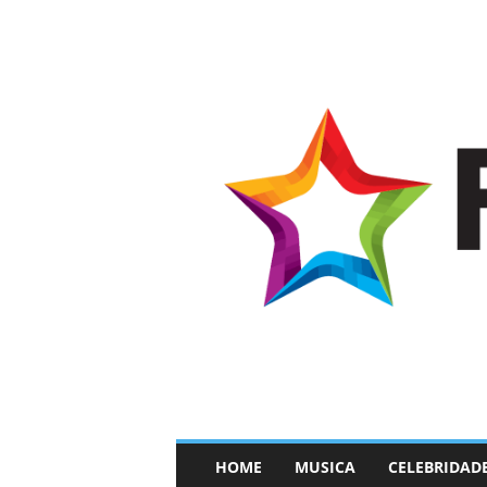
–
HOME
MUSICA
CELEBRIDAD
F