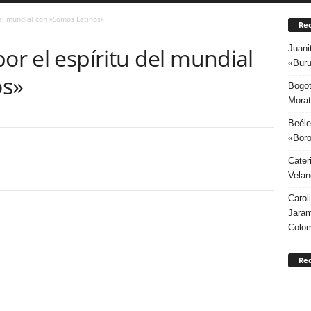
del mundial con »Somos Latinos»
Rec
Juani
por el espíritu del mundial
«Buru
os»
Bogot
Morat
Beéle
«Boro
Cater
Velan
Carol
Jaram
Colo
Re