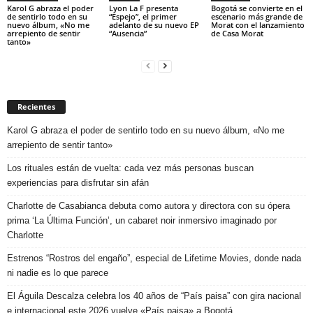
Karol G abraza el poder
Lyon La F presenta
Bogotá se convierte en el
de sentirlo todo en su
“Espejo”, el primer
escenario más grande de
nuevo álbum, «No me
adelanto de su nuevo EP
Morat con el lanzamiento
arrepiento de sentir
“Ausencia”
de Casa Morat
tanto»
Recientes
Karol G abraza el poder de sentirlo todo en su nuevo álbum, «No me
arrepiento de sentir tanto»
Los rituales están de vuelta: cada vez más personas buscan
experiencias para disfrutar sin afán
Charlotte de Casabianca debuta como autora y directora con su ópera
prima ‘La Última Función’, un cabaret noir inmersivo imaginado por
Charlotte
Estrenos “Rostros del engaño”, especial de Lifetime Movies, donde nada
ni nadie es lo que parece
El Águila Descalza celebra los 40 años de “País paisa” con gira nacional
e internacional este 2026 vuelve «País paisa» a Bogotá