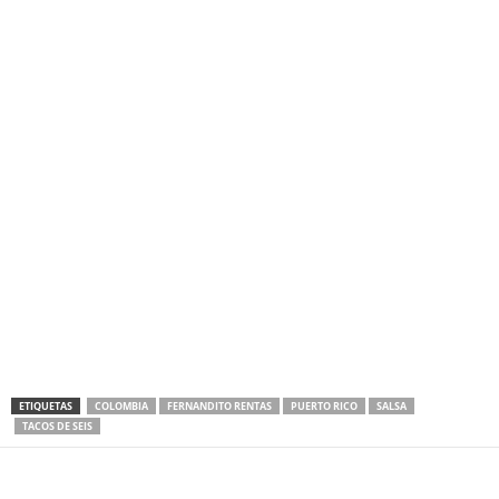
ETIQUETAS
COLOMBIA
FERNANDITO RENTAS
PUERTO RICO
SALSA
TACOS DE SEIS