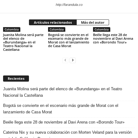
http://farandula.co
Artículos relacionados
Más del autor
Colombia
Colombia
Colombia
Juanita Molina será parte
Bogotá se convierte en el
Beéle llega este 28 de
del elenco de
escenario más grande de
noviembre al Davi Arena
«Burundanga» en el
Morat con el lanzamiento
con «Borondo Tour»
Teatro Nacional la
de Casa Morat
Castellana
Recientes
Juanita Molina será parte del elenco de «Burundanga» en el Teatro
Nacional la Castellana
Bogotá se convierte en el escenario más grande de Morat con el
lanzamiento de Casa Morat
Beéle llega este 28 de noviembre al Davi Arena con «Borondo Tour»
Caterina Nix y su nueva colaboración con Morten Veland para la versión