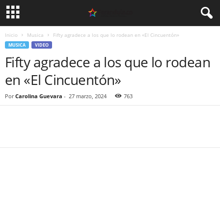
Inicio
Musica
Fifty agradece a los que lo rodean en «El Cincuentón»
MUSICA
VIDEO
Fifty agradece a los que lo rodean
en «El Cincuentón»
Por
Carolina Guevara
-
27 marzo, 2024
763