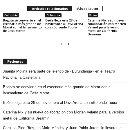
Artículos relacionados
Más del autor
Colombia
Colombia
Video
Bogotá se convierte en el
Beéle llega este 28 de
Caterina Nix y su nueva
escenario más grande de
noviembre al Davi Arena
colaboración con Morten
Morat con el lanzamiento
con «Borondo Tour»
Veland para la versión
de Casa Morat
metal de California
Dreamin
Recientes
Juanita Molina será parte del elenco de «Burundanga» en el Teatro
Nacional la Castellana
Bogotá se convierte en el escenario más grande de Morat con el
lanzamiento de Casa Morat
Beéle llega este 28 de noviembre al Davi Arena con «Borondo Tour»
Caterina Nix y su nueva colaboración con Morten Veland para la versión
metal de California Dreamin
Carolina Pico Ríos, La Mafe Méndez y Juan Pablo Jaramillo llevaron el