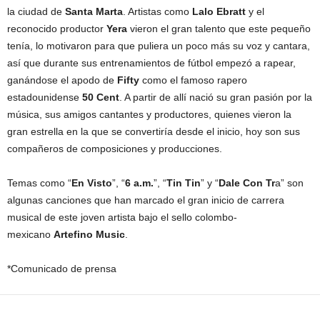
la ciudad de
Santa Marta
. Artistas como
Lalo Ebratt
y el
reconocido productor
Yera
vieron el gran talento que este pequeño
tenía, lo motivaron para que puliera un poco más su voz y cantara,
así que durante sus entrenamientos de fútbol empezó a rapear,
ganándose el apodo de
Fifty
como el famoso rapero
estadounidense
50 Cent
. A partir de allí nació su gran pasión por la
música, sus amigos cantantes y productores, quienes vieron la
gran estrella en la que se convertiría desde el inicio, hoy son sus
compañeros de composiciones y producciones.
Temas como “
En Visto
”, “
6 a.m.
”, “
Tin Tin
” y “
Dale Con Tr
a” son
algunas canciones que han marcado el gran inicio de carrera
musical de este joven artista bajo el sello colombo-
mexicano
Artefino Music
.
*Comunicado de prensa