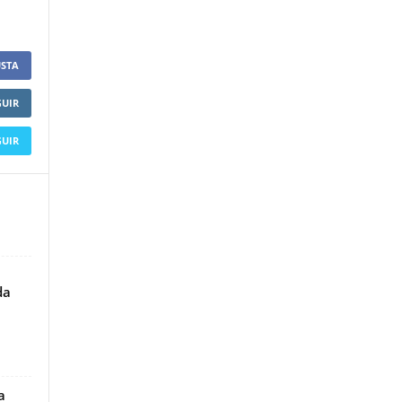
STA
GUIR
GUIR
da
a