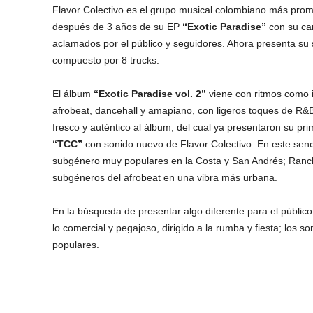
Flavor Colectivo es el grupo musical colombiano más prom
después de 3 años de su EP
“Exotic Paradise”
con su ca
aclamados por el público y seguidores. Ahora presenta s
compuesto por 8 trucks.
El álbum
“Exotic Paradise vol. 2”
viene con ritmos como i
afrobeat, dancehall y amapiano, con ligeros toques de R&B,
fresco y auténtico al álbum, del cual ya presentaron su prim
“TCC”
con sonido nuevo de Flavor Colectivo. En este senc
subgénero muy populares en la Costa y San Andrés; Ran
subgéneros del afrobeat en una vibra más urbana.
En la búsqueda de presentar algo diferente para el público, 
lo comercial y pegajoso, dirigido a la rumba y fiesta; los 
populares.