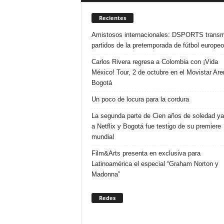
a
r
Recientes
a
Amistosos internacionales: DSPORTS transmi
n
partidos de la pretemporada de fútbol europeo
d
u
Carlos Rivera regresa a Colombia con ¡Vida
l
México! Tour, 2 de octubre en el Movistar Are
a
Bogotá
.
C
Un poco de locura para la cordura
O
La segunda parte de Cien años de soledad ya
N
a Netflix y Bogotá fue testigo de su premiere
o
mundial
t
i
Film&Arts presenta en exclusiva para
c
Latinoamérica el especial “Graham Norton y
i
Madonna”
a
s
Redes
d
e