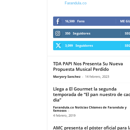
F
Farandula.co
a
m
o
16,500
Fans
ME GU
s
o
350
Seguidores
SE
s
3,099
Seguidores
SE
TDA PAPI Nos Presenta Su Nueva
Propuesta Musical Perdido
Maryory Sanchez
-
14 febrero, 2023
Llega a El Gourmet la segunda
temporada de “El pan nuestro de ca
día”
Farandula.co Noticias Chismes de Farandula y
famosos
-
4 febrero, 2019
AMC presenta el póster oficial para l