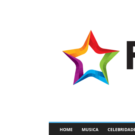
–
HOME
MUSICA
CELEBRIDAD
F