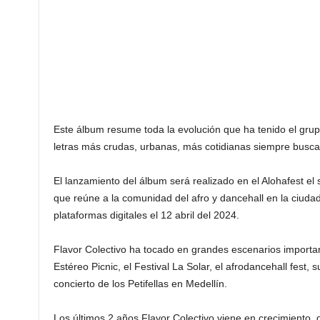
Este álbum resume toda la evolución que ha tenido el gru
letras más crudas, urbanas, más cotidianas siempre buscan
El lanzamiento del álbum será realizado en el Alohafest el 
que reúne a la comunidad del afro y dancehall en la ciudad
plataformas digitales el 12 abril del 2024.
Flavor Colectivo ha tocado en grandes escenarios importa
Estéreo Picnic, el Festival La Solar, el afrodancehall fest,
concierto de los Petifellas en Medellín.
Los últimos 2 años Flavor Colectivo viene en crecimiento