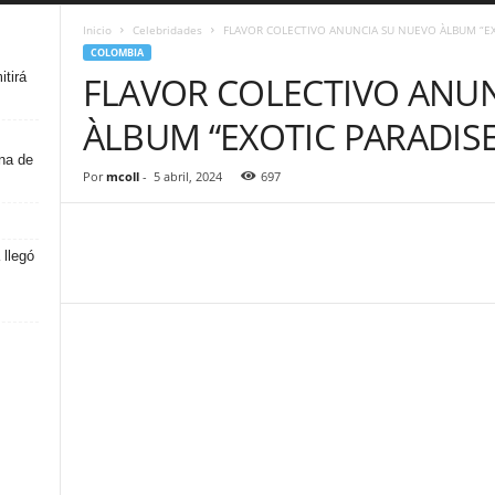
Inicio
Celebridades
FLAVOR COLECTIVO ANUNCIA SU NUEVO ÀLBUM “EXO
COLOMBIA
tirá
FLAVOR COLECTIVO ANU
ÀLBUM “EXOTIC PARADISE
na de
Por
mcoll
-
5 abril, 2024
697
 llegó